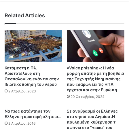
χ
ρ
ρ
α
ι
Related Articles
κ
τ
ό
ε
σ
λ
ι
ε
ο
υ
ι
τ
Υ
α
γ
ί
ε
Κατάμεστη η Πλ.
«Voice phishing»: Η νέα
α
ι
Αριστοτέλους στη
μορφή απάτης με τη βοήθεια
σ
ο
Θεσσαλονίκη ενάντια στην
της Τεχνητής Νοημοσύνης
τ
ν
Ιδιωτικοποίηση του νερού
που «σαρώνει» τις ΗΠΑ
ι
ο
έρχεται και στην Ευρώπη
2 Απριλίου, 2023
γ
μ
20 Οκτωβρίου, 2024
μ
ι
ή
κ
Να πως κατάντησε τον
Σε αναβρασμό οι Ελληνες
.
ο
Ελληνα η αριστερή αλητεία…
στα νησιά του Αιγαίου .Η
.
ί
πουλημένη κυβερνηση τ
2 Απριλίου, 2016
.
π
αφηνει στα “χερια” του