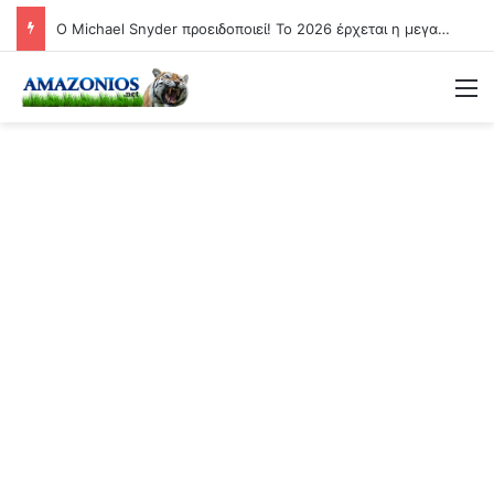
Ο Michael Snyder προειδοποιεί! Το 2026 έρχεται η μεγαλύτερη επισιτιστική κρίση της ιστορίας
Μ