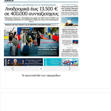
Τα
πρωτοσέλιδα
των
εφημερίδων