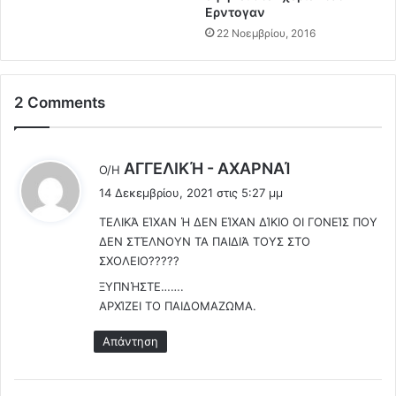
λ
Ερντογαν
ή
22 Νοεμβρίου, 2016
ρ
ω
ς
ε
2 Comments
μ
β
ο
λ
ΑΓΓΕΛΙΚΉ - ΑΧΑΡΝΑΊ
Ο/Η
λ
έ
ι
14 Δεκεμβρίου, 2021 στις 5:27 μμ
ε
α
ΤΕΛΙΚΆ ΕΊΧΑΝ Ή ΔΕΝ ΕΊΧΑΝ ΔΊΚΙΟ ΟΙ ΓΟΝΕΊΣ ΠΟΥ
ι
σ
ΔΕΝ ΣΤΈΛΝΟΥΝ ΤΑ ΠΑΙΔΙΆ ΤΟΥΣ ΣΤΟ
μ
:
ΣΧΟΛΕΙΟ?????
έ
ν
ΞΥΠΝΉΣΤΕ…….
ο
ΑΡΧΊΖΕΙ ΤΟ ΠΑΙΔΟΜΑΖΩΜΑ.
ι
ν
Απάντηση
ο
σ
ο