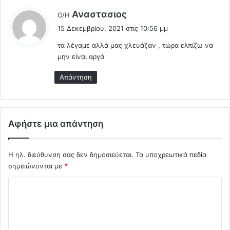
ύ
λ
Αναστασιος
Ο/Η
ν
έ
15 Δεκεμβρίου, 2021 στις 10:56 μμ
κ
ε
α
τα λέγαμε αλλά μας χλευάζαν , τώρα ελπίζω να
ι
ι
μην είναι αργά
:
δ
ι
Απάντηση
α
σ
π
ε
Αφήστε μια απάντηση
ί
ρ
ο
Η ηλ. διεύθυνση σας δεν δημοσιεύεται.
Τα υποχρεωτικά πεδία
υ
σημειώνονται με
*
ν
τ
Σ
ο
χ
ν
ι
ό
ό