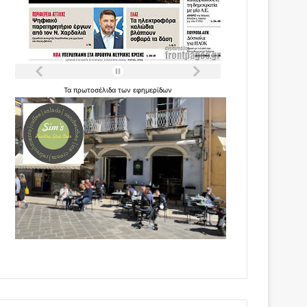
Τα
πρωτοσέλιδα
των
εφημερίδων