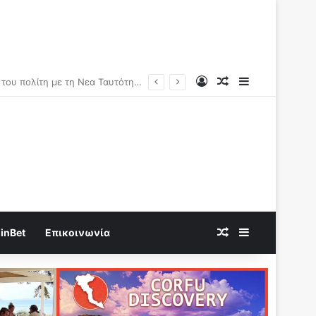
Log In
Random Article
Sidebar
Random Article
Sidebar
inBet
Επικοινωνία