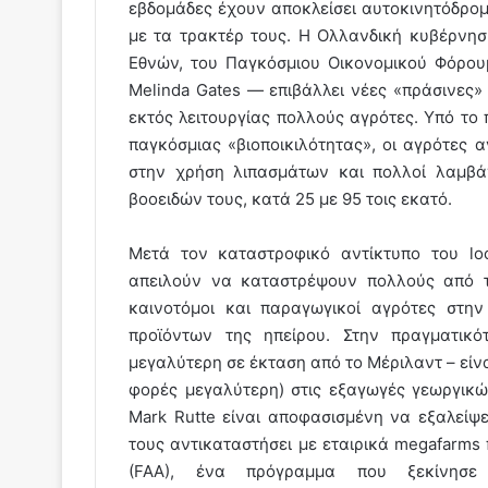
εβδομάδες έχουν αποκλείσει αυτοκινητόδρομ
με τα τρακτέρ τους. Η Ολλανδική κυβέρν
Εθνών, του Παγκόσμιου Οικονομικού Φόρουμ
Melinda Gates — επιβάλλει νέες «πράσινες» 
εκτός λειτουργίας πολλούς αγρότες. Υπό το
παγκόσμιας «βιοποικιλότητας», οι αγρότες 
στην χρήση λιπασμάτων και πολλοί λαμβά
βοοειδών τους, κατά 25 με 95 τοις εκατό.
Μετά τον καταστροφικό αντίκτυπο του lo
απειλούν να καταστρέψουν πολλούς από το
καινοτόμοι και παραγωγικοί αγρότες στη
προϊόντων της ηπείρου. Στην πραγματικ
μεγαλύτερη σε έκταση από το Μέριλαντ – είνα
φορές μεγαλύτερη) στις εξαγωγές γεωργικ
Mark Rutte είναι αποφασισμένη να εξαλείψ
τους αντικαταστήσει με εταιρικά megafarms π
(FAA), ένα πρόγραμμα που ξεκίνησε