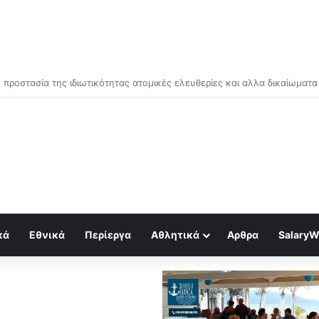
ρα είμαστε κατ’ επιλογή μας, πολίτες δεύτερης κατηγορίας….
κά
Εθνικά
Περίεργα
Αθλητικά
Αρθρα
SalaryW