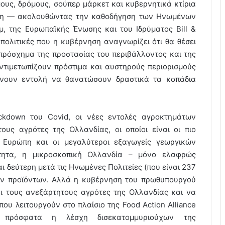
ους, δρόμους, σούπερ μάρκετ και κυβερνητικά κτίρια
ηση — ακολουθώντας την καθοδήγηση των Ηνωμένων
, της Ευρωπαϊκής Ένωσης και του Ιδρύματος Bill &
πολιτικές που η κυβέρνηση αναγνωρίζει ότι θα θέσει
 πρόσχημα της προστασίας του περιβάλλοντος και της
αντιμετωπίζουν πρόστιμα και αυστηρούς περιορισμούς
νουν εντολή να θανατώσουν δραστικά τα κοπάδια
ckdown του Covid, οι νέες εντολές αγροκτημάτων
υς αγρότες της Ολλανδίας, οι οποίοι είναι οι πιο
ν Ευρώπη και οι μεγαλύτεροι εξαγωγείς γεωργικών
ότητα, η μικροσκοπική Ολλανδία – μόνο ελαφρώς
ι δεύτερη μετά τις Ηνωμένες Πολιτείες (που είναι 237
ών προϊόντων. Αλλά η κυβέρνηση του πρωθυπουργού
ει τους ανεξάρτητους αγρότες της Ολλανδίας και να
ου λειτουργούν στο πλαίσιο της Food Action Alliance
 πρόσφατα η λέσχη δισεκατομμυριούχων της