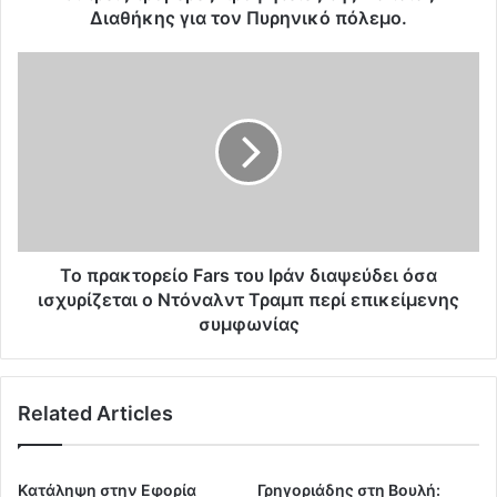
μ
Διαθήκης για τον Πυρηνικό πόλεμο.
ε
ρ
Τ
έ
ο
ς
π
π
ρ
ρ
α
ο
κ
φ
τ
η
ο
τ
ρ
ε
ε
Το πρακτορείο Fars του Ιράν διαψεύδει όσα
ί
ί
ισχυρίζεται ο Ντόναλντ Τραμπ περί επικείμενης
ε
ο
συμφωνίας
ς
F
τ
a
η
r
ς
Related Articles
s
Π
τ
α
ο
λ
υ
Kατάληψη στην Εφορία
Γρηγοριάδης στη Βουλή: