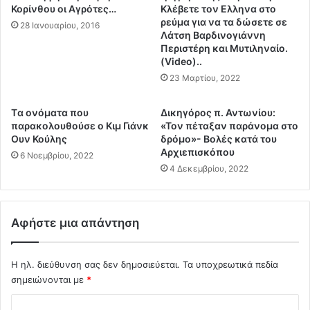
α
Ι
Κορίνθου οι Αγρότες…
Κλέβετε τον Ελληνα στο
ι
ρ
ρεύμα για να τα δώσετε σε
28 Ιανουαρίου, 2016
ά
ά
Λάτση Βαρδινογιάννη
ς
Περιστέρη και Μυτιληναίο.
ν
(Video)..
Δ
δ
ι
ι
23 Μαρτίου, 2022
α
α
θ
ψ
Tα ονόματα που
Δικηγόρος π. Αντωνίου:
ή
ε
παρακολουθούσε ο Κιμ Γιάνκ
«Τον πέταξαν παράνομα στο
κ
ύ
Ουν Κούλης
δρόμο»- Βολές κατά του
η
δ
Αρχιεπισκόπου
6 Νοεμβρίου, 2022
ς
ε
4 Δεκεμβρίου, 2022
γ
ι
ι
ό
α
σ
Αφήστε μια απάντηση
τ
α
ο
ι
ν
σ
Η ηλ. διεύθυνση σας δεν δημοσιεύεται.
Τα υποχρεωτικά πεδία
Π
χ
σημειώνονται με
*
υ
υ
ρ
ρ
Σ
η