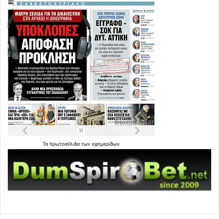
Τα
πρωτοσέλιδα
των
εφημερίδων