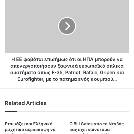
τ
Η
ι
Ε
κ
Ε
ό
φ
ε
ο
ξ
β
ο
ά
π
τ
λ
α
ι
ι
Η ΕΕ φοβάται επισήμως ότι οι ΗΠΑ μπορούν να
σ
ε
απενεργοποιήσουν ξαφνικά ευρωπαϊκά οπλικά
μ
π
συστήματα όπως F-35, Patriot, Rafale, Gripen και
ό
ι
Eurofighter, με το πάτημα ενός κουμπιού…
η
σ
Ρ
ή
ο
μ
υ
Related Articles
ω
μ
ς
α
ό
ν
τ
Ετοιμάζει και Ελληνικά
Ο Bill Gates απο το Νταβός
ί
ι
μαχητικά αεροσκάφη να
σας εχει καινοτόμα
α
ο