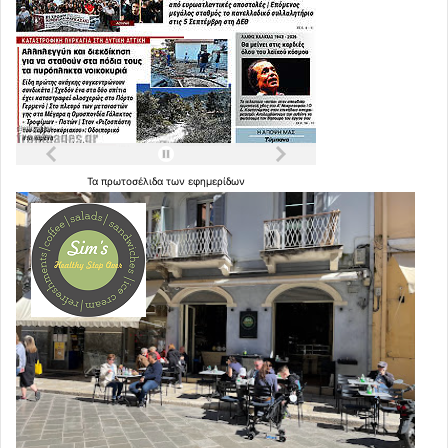
Τα
πρωτοσέλιδα
των
εφημερίδων