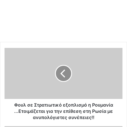
Φ
ο
υ
λ
σ
ε
Σ
τ
ρ
α
Φουλ σε Στρατιωτικό εξοπλισμό η Ρουμανία
τ
...Ετοιμάζεται για την επίθεση στη Ρωσία με
ι
ανυπολόγιστες συνέπειες!!
ω