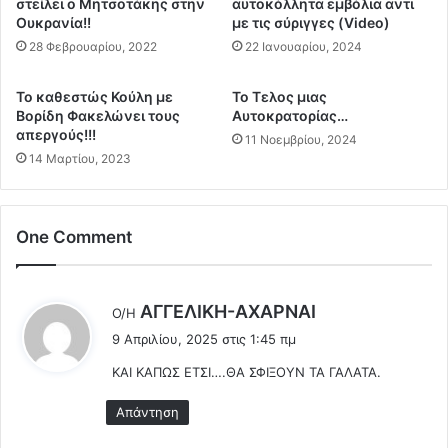
στείλει ο Μητσοτάκης στην
αυτοκόλλητα εμβόλια αντι
.
ι
Ουκρανία!!
με τις σύριγγες (Video)
.
Η
28 Φεβρουαρίου, 2022
22 Ιανουαρίου, 2024
.
Π
Ε
Α
Το καθεστώς Κούλη με
Το Τελος μιας
τ
μ
Βορίδη Φακελώνει τους
Αυτοκρατορίας…
ο
π
απεργούς!!!
11 Νοεμβρίου, 2024
ι
ο
14 Μαρτίου, 2023
μ
ρ
ά
ο
ζ
ύ
ε
ν
One Comment
τ
ν
α
α
ι
α
λ
ΑΓΓEΛΙΚΗ-ΑΧΑΡΝΑΙ
γ
Ο/Η
π
έ
ι
ε
9 Απριλίου, 2025 στις 1:45 πμ
ε
α
ν
ΚΑΙ ΚΑΠΩΣ ΕΤΣΙ….ΘΑ ΣΦΙΞΟΥΝ ΤΑ ΓΑΛΑΤΑ.
τ
ι
ε
η
ρ
:
Απάντηση
ν
γ
ε
ο