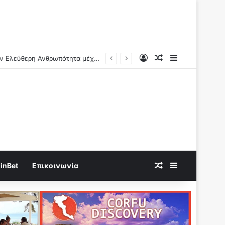
Log In
Random Article
Sidebar
Ν.Αντωνιάδης: Γνώριζαν τι συνέβαινε..Η πραγματική αιτία των αιφνίδιων θανάτων θα βεβαιώνεται και ερχονται οι μέγιστες ποινές!!
Random Article
Sidebar
inBet
Επικοινωνία