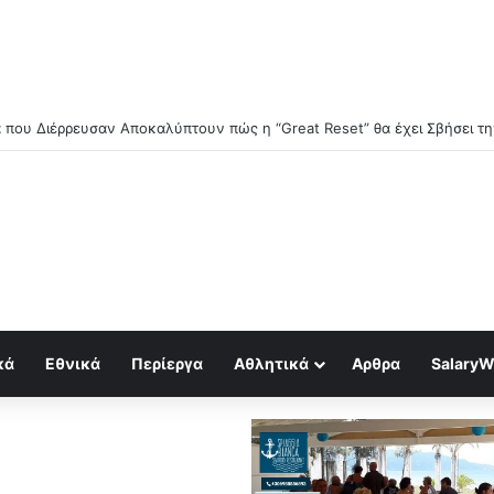
κά
Εθνικά
Περίεργα
Αθλητικά
Αρθρα
SalaryW