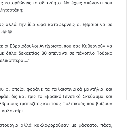
ς κατορθώνεις το αδιανόητο :Να έχεις απέναντι σου
 Μητσοτάκη;
ς αλλά την ίδια ώρα καταφέρνεις οι Εβραίοι να σε
λ.😂😂
ίτε οι Εβραιόδουλοι Αντίχριστοι που σας Κυβερνούν να
με όπλα δεκαετίας 80 απέναντι σε πάνοπλο Τούρκο
 ελικόπτερα….”
υ οι οποίοι φοράνε τα παλαιστινιακά μαντήλια και
άει δις και τρις το Εβραϊκό Γενετικό Σκεύασμα και
βραίους τραπεζίτες και τους Πολιτικούς που βρίζουν
 καλοκαίρι.
ειτουργία αλλά κυκλοφορούσαν με μάσκατο, πάσο,