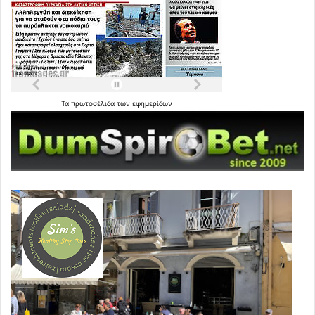
Τα
πρωτοσέλιδα
των
εφημερίδων