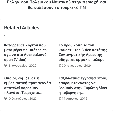
μ
ο
Eλληνικού Πολεμικού Ναυτικού στην περιοχή και
ύ
χ
θα καλέσουν το τουρκικό ΠΝ
θ
λ
ι
ο
μ
ύ
ε
Related Articles
ν
τ
τ
ι
α
ς
ι
Κατάρρευσε κορίτσι που
Το πραξικόπημα του
π
α
μεταφέρει τις μπάλες σε
καθεστώτος Biden κατά της
υ
π
αγώνα στο Αυστραλιανό
Συνταγματικής Αμερικής
ρ
ό
open (Video)
οδηγεί σε εμφύλιο πόλεμο
κ
τ
18 Ιανουαρίου, 2022
30 Ιανουαρίου, 2024
α
η
γ
ν
Όποιος νομίζει ότι η
Ταξιδιωτικά έγγραφα στους
ι
π
εμβολιαστική προπαγάνδα
λαθρομετανάστες να
έ
α
αποτελεί παρελθόν,
βρεθούν στην Ευρώπη δίνει
ς
ρ
πλανάται.Τι ερχεται…
η κυβέρνηση…
κ
ο
10 Οκτωβρίου, 2023
14 Απριλίου, 2015
α
υ
ι
σ
τ
ί