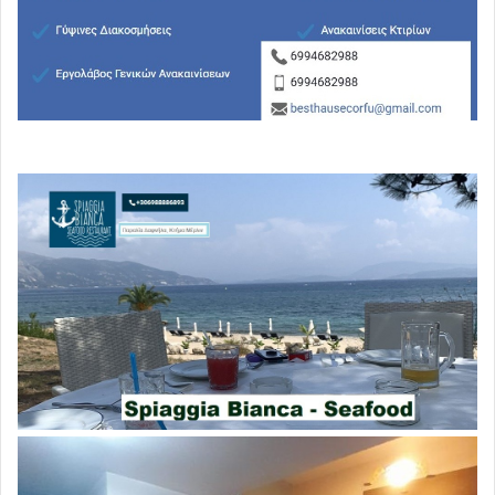
Κατά τις πρώτες δέκα ημέρες του πολέμου, οι
αμερικανικές δυνάμεις
εξαπέλυσαν επιθέσεις εναντίον
περισσότερων από 6.000 ιρανικών
στόχων,
χρησιμοποιώντας σχεδόν αποκλειστικά
πανάκριβα όπλα μακράς ακτίνας. Παράλληλα,
εκτόξευσαν πάνω από
2.000 αντιβαλλιστικούς
πυραύλους
για να αντιμετωπίσουν τις ιρανικές
αντεπιθέσεις.
Μέχρι την τελευταία εβδομάδα του Μαρτίου, το
αμερικανικό ναυτικό εκτιμάται ότ
ι είχε ήδη
χρησιμοποιήσει σχεδόν 1.000 πυραύλους cruise
Tomahawk
— αριθμός που αντιστοιχεί σε τεράστιο
ποσοστό του συνολικού αμερικανικού αποθέματος,
το
οποίο υπολογίζεται μεταξύ 3.000 και 4.500 μονάδων
.
Η εξέλιξη αυτή έχει αρχίσει να προκαλεί ανησυχία όχι
μόνο για τη συνέχιση του πολέμου με το Ιράν, αλλά και
για τη συνολική στρατηγική ετοιμότητα των ΗΠΑ
απέναντι σε
άλλες μεγάλες δυνάμεις όπως η Κίνα ή η