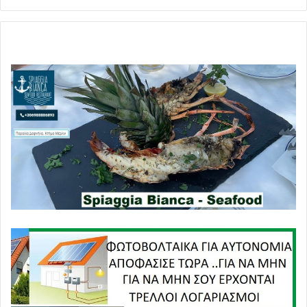
τα προηγμένα όπλα ακριβείας μπορούν να παραλύσουν
οποιονδήποτε αντίπαλο μέσα σε λίγες ημέρες.
Στην περίπτωση του Ιράν, όμως, η θεωρία αυτή φαίνεται
να
καταρρέει.
Οι ΗΠΑ εξαντλούν τα πανάκριβα αποθέματά τους
Την ώρα που το Ιράν διατηρεί το μεγαλύτερο μέρος των
δυνατοτήτων του,
οι ΗΠΑ φαίνεται να αιμορραγούν
στρατιωτικά και οικονομικά.