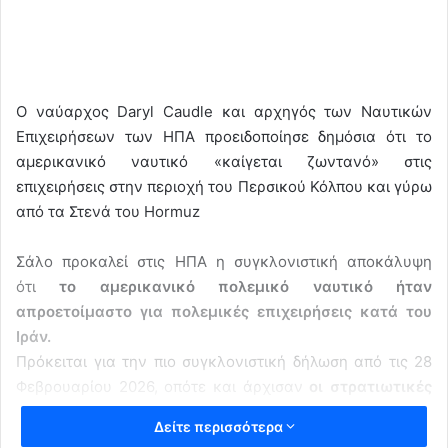
Ο ναύαρχος Daryl Caudle και αρχηγός των Ναυτικών
Επιχειρήσεων των ΗΠΑ προειδοποίησε δημόσια ότι το
αμερικανικό ναυτικό «καίγεται ζωντανό» στις
επιχειρήσεις στην περιοχή του Περσικού Κόλπου και γύρω
από τα Στενά του Hormuz
Σάλο προκαλεί στις ΗΠΑ η συγκλονιστική αποκάλυψη
ότι
το αμερικανικό πολεμικό ναυτικό ήταν
απροετοίμαστο για πολεμικές επιχειρήσεις κατά του
Ιράν.
Πρόκειται για την πιο συγκλονιστική δήλωση από τις 28
Φεβρουαρίου 2026, οπότε και άρχισαν
οι στρατιωτικές
επιχειρήσεις ΗΠΑ – Ισραήλ
εναντίον του Ιράν.
Δείτε περισσότερα
Ο ναύαρχος Daryl Caudle, αρχηγός των Ναυτικών