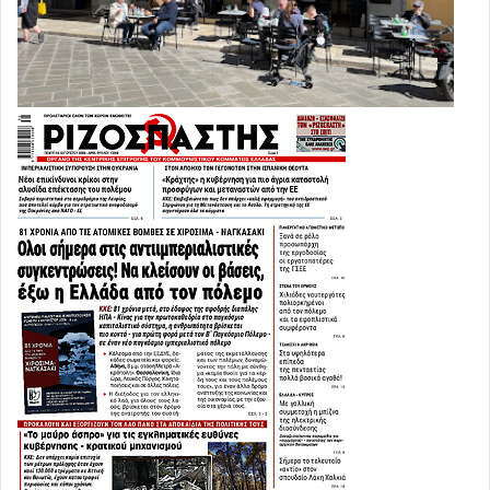
Η στρατιωτική και οικονομική πίεση δεν περιορίζεται
μόνο στα οπλικά συστήματα.
Ο ναύαρχος Daryl Caudle προειδοποίησε ότι το
αμερικανικό ναυτικό ίσω
ς αναγκαστεί να «παγώσει» τις
μεταθέσεις 12.000 έως 15.000 ναυτών,
ενώ εξετάζονται
ακόμη και καθυστερήσεις σε μπόνους κατάταξης και
επανακατάταξης.
Πρόκειται για μία εξαιρετικά σοβαρή ένδειξη ότι
οι ΗΠΑ
αντιμετωπίζουν πλέον και πρόβλημα ανθρώπινου
δυναμικού.
Η παρατεταμένη ανάπτυξη πολεμικών πλοίων στην
περιοχή έχει δημιουργήσει τεράστιες πιέσεις στο
προσωπικό, το οποίο καλείται να υπηρετεί για πολύ