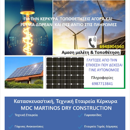
Σύμφωνα με αναλυτές, η Ουάσιγκτον έχει ήδη
καταναλώσει το μεγαλύτερο μέρος των βαλλιστικών
πυραύλων
PrSM,
καθώς και των βομβών διάτρησης
καταφυγίων
GBU-57
, οι οποίες αποτέλεσαν βασικό
εργαλείο των αμερικανικών επιθέσεων.
Ακόμη σοβαρότερο είναι το πρόβλημα με τα
αντιβαλλιστικά συστήματα
Patriot και THAAD.
Τα συστήματα αυτά χρησιμοποιήθηκαν μαζικά για την
αναχαίτιση των ιρανικών πυραυλικών επιθέσεων, με
αποτέλεσμα τα αποθέματα πυραύλων να εξαντλούνται
ταχύτατα, παρά το γεγονός ότι οι ΗΠΑ μετέφεραν
πυρομαχικά από αποθήκες σε ολόκληρο τον κόσμο.
Το οικονομικό κόστος είναι τεράστιο.
Κάθε αναχαίτιση με σύστημα THAAD ή Patriot κοστίζει
εκατομμύρια δολάρια,
ενώ τα ιρανικά drones και οι
βαλλιστικοί πύραυλοι είναι συχνά πολύ φθηνότεροι.
Έτσι δημιουργείται μία εξαιρετικά δυσμενής αναλογία
κόστους για τις ΗΠΑ.