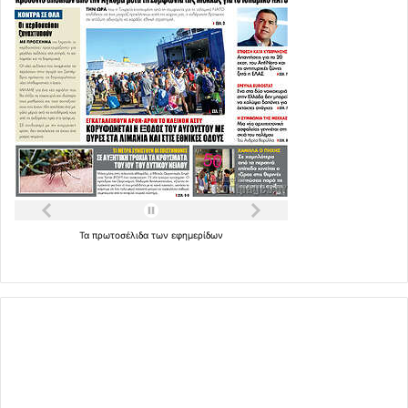
Τα
πρωτοσέλιδα
των
εφημερίδων