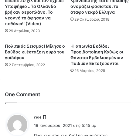
εδωσε 20 χιλ και τον έχρισε
Κρανιδιώτης και ο Πολάκης
κ
ν
Υποψήφιο ..Για Ολλανδό
ονομάζει φασιστακι το
ή
κ
βρήκαν αεροπλάνο. Το
άταφο νεκρό Ελληνα
3
νεογνό το άφησαν να
ί
29 Οκτωβρίου, 2018
πεθάνει!! (Video)
1
ν
/
δ
29 Απριλίου, 2023
0
υ
1
ν
Πολιτικός Σεισμός! Μίλησε ο
Η Ιαπωνία Εκδίδει
/
ο
Βούδας κι έσταξε η ουρά του
Προειδοποίηση Καθώς οι
2
μ
γαϊδάρου
Θάνατοι Εμβολιασμένων
1
ε
Παιδιών Εκτοξεύονται
2 Σεπτεμβρίου, 2022
.
τ
26 Μαρτίου, 2025
Κ
α
α
δ
λ
ο
ε
One Comment
τ
σ
ι
μ
κ
α
ό
λ
Π
Ο/Η
α
τ
έ
19 Ιανουαρίου, 2021 στις 5:45 μμ
π
η
ε
ο
τ
Πάει κι αυτός κι ο Κούλης ακμαιότατος