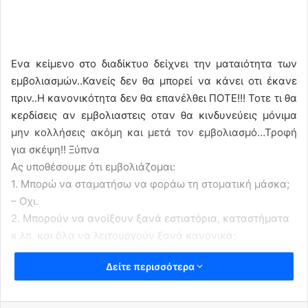
Ενα κείμενο στο διαδίκτυο δείχνει την ματαιότητα των
εμβολιασμών..Κανείς δεν θα μπορεί να κάνει οτι έκανε
πριν..Η κανονικότητα δεν θα επανέλθει ΠΟΤΕ!!! Τοτε τι θα
κερδίσεις αν εμβολιαστεις οταν θα κινδυνεύεις μόνιμα
μην κολλήσεις ακόμη και μετά τον εμβολιασμό…Τροφή
για σκέψη!! Ξύπνα
Ας υποθέσουμε ότι εμβολιάζομαι:
1. Μπορώ να σταματήσω να φοράω τη στοματική μάσκα;
– Οχι.
2. Μπορούν να ανοίξουν ξανά εστιατόρια, καταστήματα
κ.λπ. και όλα να λειτουργούν ξανά κανονικά;
– Οχι.
Δείτε περισσότερα
3. Είμαι ανθεκτικός στο COVID-19;
– Ίσως, αλλά δεν ξέρουμε ακριβώς, μάλλον δεν θα σας
εμποδίσει να το κολλήσετε.