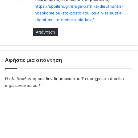
ι
ο
α
https://spoilers.gr/efuge-xafnika-dieuthuntis-
:
μ
ς
nosokomeiou-sto-posto-tou-os-tin-teleutaia-
ά
κ
stigmi-me-ta-embolia-ola-kala/
δ
α
α
ι
Απάντηση
σ
θ
τ
α
ο
ν
f
ά
Αφήστε μια απάντηση
a
τ
c
ο
e
υ
Η ηλ. διεύθυνση σας δεν δημοσιεύεται.
Τα υποχρεωτικά πεδία
b
α
σημειώνονται με
*
o
π
o
ό
Σ
k
C
χ
o
v
ό
i
λ
d
1
ι