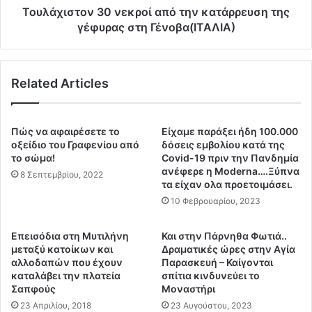
κ
ο
Τουλάχιστον 30 νεκροί από την κατάρρευση της
ή
ν
γέφυρας στη Γένοβα(ΙΤΑΛΙΑ)
Ο
3
ι
0
κ
ν
Related Articles
ο
ε
ν
κ
ο
ρ
μ
ο
Πώς να αφαιρέσετε το
Είχαμε παράξει ήδη 100.000
ί
ί
οξείδιο του Γραφενίου από
δόσεις εμβολίου κατά της
α
α
το σώμα!
Covid-19 πριν την Πανδημία
ανέφερε η Μοderna….Ξύπνα
π
8 Σεπτεμβρίου, 2022
τα είχαν ολα προετοιμάσει.
ό
τ
10 Φεβρουαρίου, 2023
η
ν
Επεισόδια στη Μυτιλήνη
Και στην Πάρνηθα Φωτιά..
κ
μεταξύ κατοίκων και
Δραματικές ώρες στην Αγία
α
αλλοδαπών που έχουν
Παρασκευή – Καίγονται
τ
καταλάβει την πλατεία
σπίτια κινδυνεύει το
ά
Σαπφούς
Μοναστήρι
ρ
23 Απριλίου, 2018
23 Αυγούστου, 2023