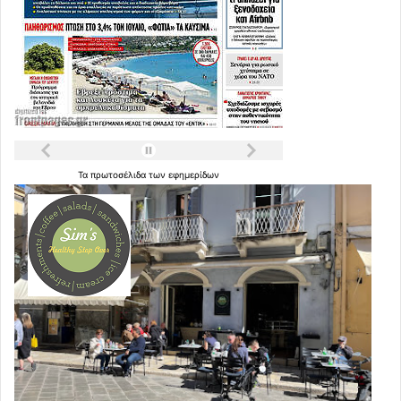
Τα
πρωτοσέλιδα
των
εφημερίδων