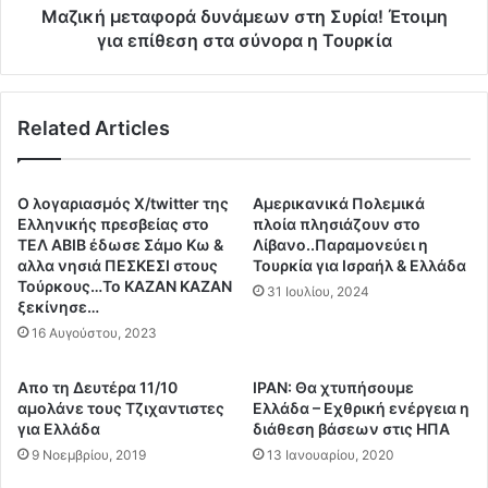
Ι
α
Μαζική μεταφορά δυνάμεων στη Συρία! Έτοιμη
ό
φ
για επίθεση στα σύνορα η Τουρκία
ν
ο
ι
ρ
ο
ά
Related Articles
.
δ
.
υ
.
ν
.
ά
Ο λογαριασμός X/twitter της
Αμερικανικά Πολεμικά
Ι
μ
Ελληνικής πρεσβείας στο
πλοία πλησιάζουν στο
σ
ε
ΤΕΛ ΑΒΙΒ έδωσε Σάμο Κω &
Λίβανο..Παραμονεύει η
χ
αλλα νησιά ΠΕΣΚΕΣΙ στους
Τουρκία για Ισραήλ & Ελλάδα
ω
Τούρκους…Το ΚΑΖΑΝ ΚΑΖΑΝ
υ
ν
31 Ιουλίου, 2024
ξεκίνησε…
ρ
σ
ό
16 Αυγούστου, 2023
τ
ς
η
σ
Σ
Απο τη Δευτέρα 11/10
ΙΡΑΝ: Θα χτυπήσουμε
ε
υ
αμολάνε τους Τζιχαντιστες
Ελλάδα – Εχθρική ενέργεια η
ι
ρ
για Ελλάδα
διάθεση βάσεων στις ΗΠΑ
σ
ί
9 Νοεμβρίου, 2019
13 Ιανουαρίου, 2020
μ
α