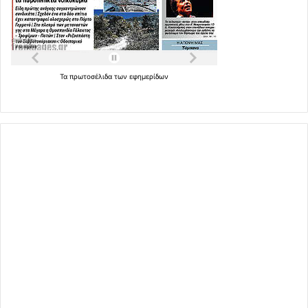
Τα
πρωτοσέλιδα
των
εφημερίδων