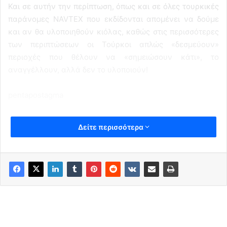
Και σε αυτήν την περίπτωση, όπως και σε όλες τουρκικές
παράνομες NAVTEX που εκδίδονται απομένει να δούμε
και αν θα υλοποιηθούν κιόλας, καθώς στις περισσότερες
των περιπτώσεων οι Τούρκοι απλώς «δεσμεύουν»
περιοχές που θέλουν να «σημειώσουν κάτι», το
αναγγέλλουν, αλλά δεν το υλοποιούν!
pentapostagma
Δείτε περισσότερα