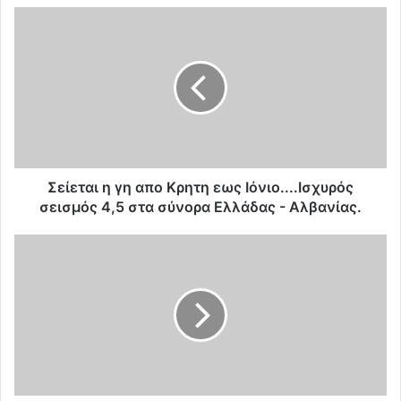
Σ
ε
ί
ε
τ
α
ι
η
γ
η
Σείεται η γη απο Κρητη εως Ιόνιο....Ισχυρός
α
σεισμός 4,5 στα σύνορα Ελλάδας - Αλβανίας.
π
ο
Μ
Κ
α
ρ
ζ
η
ι
τ
κ
η
ή
ε
μ
ω
ε
ς
τ