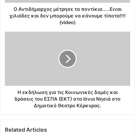
α
ρ
Ο Αντιδήμαρχος μέτρησε τα ποντίκια.....Ειναι
χ
χιλιάδες και δεν μπορούμε να κάνουμε τίποτα!!!!
ο
(video)
ς
μ
Η
έ
ε
τ
κ
ρ
δ
η
ή
σ
λ
ε
ω
τ
σ
α
η
π
γ
Η εκδήλωση για τις Κοινωνικές δομές και
ο
ι
δράσεις του ΕΣΠΑ (ΕΚΤ) στα Ιόνια Νησιά στο
ν
α
Δημοτικό Θεατρο Κέρκυρας.
τ
τ
ί
ι
κ
ς
ι
Related Articles
Κ