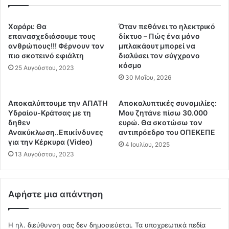
α
ο
.
ι
.
ν
Χαράρι: Θα
Όταν πεθάνει το ηλεκτρικό
.
ω
επανασχεδιάσουμε τους
δίκτυο – Πώς ένα μόνο
.
ν
ανθρώπους!!! Φέρνουν τον
μπλακάουτ μπορεί να
.
ι
πιο σκοτεινό εφιάλτη
διαλύσει τον σύγχρονο
Ε
κόσμο
κ
25 Αυγούστου, 2023
ι
έ
30 Μαΐου, 2026
ν
ς
α
δ
Αποκαλύπτουμε την ΑΠΑΤΗ
Αποκαλυπτικές συνομιλίες:
ι
ο
Υδραίου-Κράτσας με τη
Μου ζητάνε πίσω 30.000
χ
μ
δηθεν
ευρώ. Θα σκοτώσω τον
ι
έ
Ανακύκλωση..Επικίνδυνες
αντιπρόεδρο του ΟΠΕΚΕΠΕ
λ
ς
για την Κέρκυρα (Video)
4 Ιουλίου, 2025
ι
κ
13 Αυγούστου, 2023
ά
α
δ
ι
ε
δ
ς
Αφήστε μια απάντηση
ρ
κ
ά
α
σ
Η ηλ. διεύθυνση σας δεν δημοσιεύεται.
Τα υποχρεωτικά πεδία
ι
ε