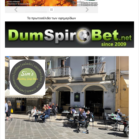
Τα
πρωτοσέλιδα
των
εφημερίδων