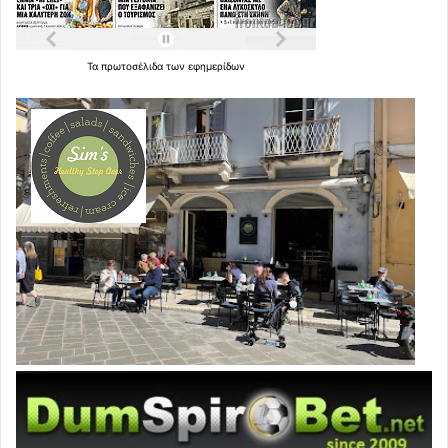
Τα
πρωτοσέλιδα
των
εφημερίδων