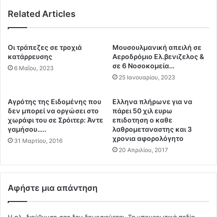
α
α
ι
Related Articles
δ
τ
ε
ο
ν
μ
ε
Οι τράπεζες σε τροχιά
Μουσουλμανική απειλή σε
ο
ν
κατάρρευσης
Αεροδρόμιο Ελ.βενιζελος &
ν
έ
σε 6 Νοσοκομεία…
6 Μαΐου, 2023
α
κ
25 Ιανουαρίου, 2023
δ
ρ
ι
ι
Αγρότης της Ειδομένης που
Ελληνα πλήρωνε για να
κ
ν
δεν μπορεί να οργώσει στο
πάρει 50 χιλ ευρω
ό
ε
χωράφι του σε Σρόιτερ: Άντε
επιδοτηση ο καθε
Ν
τ
γαμήσου…..
λαθρομεταναστης και 3
α
η
χρονια αφορολόγητο
31 Μαρτίου, 2016
υ
ν
20 Απριλίου, 2017
τ
α
ι
δ
κ
ε
ό
ι
Αφήστε μια απάντηση
Ο
ο
χ
δ
υ
ό
Η ηλ. διεύθυνση σας δεν δημοσιεύεται.
Τα υποχρεωτικά πεδία