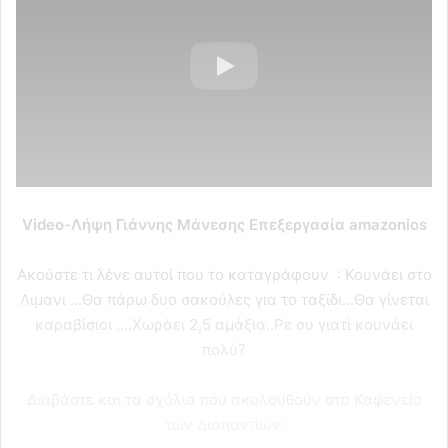
Video-Λήψη Γιάννης Μάνεσης Επεξεργασία amazonios
Ακούστε τι λένε αυτοί που το καταγράφουν : Κουνάει στο
Λιμανι …Θα πάρω δυο σακούλες για το ταξίδι…Θα γίνεται
καραβίσιοι ….Χωράει 2,5 αμάξια..Ρε συ γιατί κουνάει
πολύ?
Διαβάστε και τα σχόλια που ακολουθούν στο Καφενείο
των Διαποντίων: