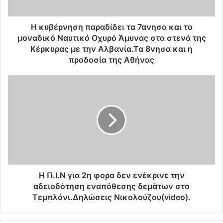
η
σ
η
Η κυβέρνηση παραδίδει τα 7ανησα και το
π
μοναδικό Ναυτικό Οχυρό Άμυνας στα στενά της
α
Κέρκυρας με την Αλβανία.Τα 8νησα και η
ρ
προδοσία της Αθήνας
α
δ
Η
ί
Π
δ
.
ε
Ι
ι
.
τ
Ν
α
γ
7
ι
α
α
ν
2
Η Π.Ι.Ν για 2η φορα δεν ενέκρινε την
η
η
αδειοδότηση εναπόθεσης δεμάτων στο
σ
φ
Τεμπλόνι.Δηλώσεις Νικολούζου(video).
α
ο
κ
ρ