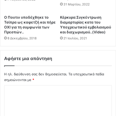
0
Κ
31 Μαρτίου, 2022
σ
Ε
τ
Π
Ο Πουτιν υποδέχθηκε το
Κέρκυρα:Συγκέντρωση
ρ
Ε
Τσίπρα ως καφετζή και πήρε
διαμαρτυρίας κατα του
ε
"
ΟΧΙ για τη συμφωνία των
Υποχρεωτικού εμβολιασμού
μ
ξ
Πρεσπών..
και διαχωρισμού..(Video)
μ
ε
8 Δεκεμβρίου, 2018
21 Ιουλίου, 2021
ά
β
τ
ρ
ω
α
ν
κ
Αφήστε μια απάντηση
β
ώ
ο
ν
σ
Η ηλ. διεύθυνση σας δεν δημοσιεύεται.
Τα υποχρεωτικά πεδία
ο
κ
υ
σημειώνονται με
*
ό
ν
Σ
π
"
ο
τ
χ
τ
ο
ό
ο
κ
υ
ύ
λ