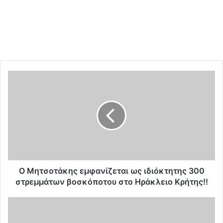
Ο
Μ
η
τ
σ
ο
τ
ά
κ
η
Ο Μητσοτάκης εμφανίζεται ως ιδιόκτητης 300
ς
στρεμμάτων βοσκόποτου στο Ηράκλειο Κρήτης!!
ε
μ
Ν
φ
έ
α
ο