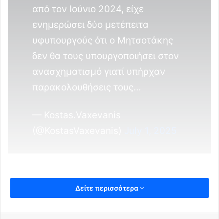
από τον Ιούνιο 2024, είχε
ενημερώσει δύο μετέπειτα
υφυπουργούς ότι ο Μητσοτάκης
δεν θα τους υπουργοποιήσει στον
ανασχηματισμό γιατί υπήρχαν
παρακολουθήσεις τους…
— Kostas.Vaxevanis
(@KostasVaxevanis)
July 1, 2025
Δείτε περισσότερα