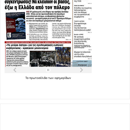
Τα
πρωτοσέλιδα
των
εφημερίδων