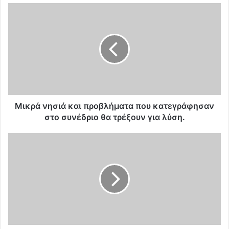
Μ
ι
κ
ρ
ά
ν
η
σ
ι
ά
Μικρά νησιά και προβλήματα που κατεγράφησαν
κ
στο συνέδριο θα τρέξουν για λύση.
α
ι
Ε
π
λ
ρ
ε
ο
ύ
β
θ
λ
ε
ή
ρ
μ
ο
α
ι