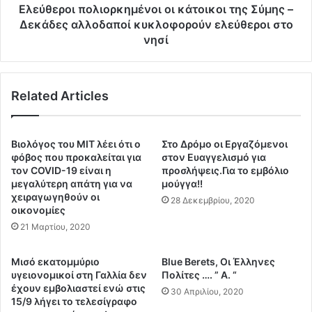
τ
π
Ελεύθεροι πολιορκημένοι οι κάτοικοι της Σύμης –
α
ο
Δεκάδες αλλοδαποί κυκλοφορούν ελεύθεροι στο
π
λ
νησί
ο
ι
υ
ο
κ
ρ
α
Related Articles
κ
τ
η
ε
μ
γ
έ
Βιολόγος του ΜΙΤ λέει ότι ο
Στο Δρόμο οι Εργαζόμενοι
ρ
ν
φόβος που προκαλείται για
στον Ευαγγελισμό για
ά
ο
τον COVID-19 είναι η
προσλήψεις.Για το εμβόλιο
φ
ι
μεγαλύτερη απάτη για να
μούγγα!!
η
χειραγωγηθούν οι
ο
28 Δεκεμβρίου, 2020
οικονομίες
σ
ι
α
κ
21 Μαρτίου, 2020
ν
ά
σ
τ
Μισό εκατομμύριο
Blue Berets, Oι Έλληνες
τ
ο
υγειονομικοί στη Γαλλία δεν
Πολίτες …. ” Α. “
ο
ι
έχουν εμβολιαστεί ενώ στις
30 Απριλίου, 2020
σ
κ
15/9 λήγει το τελεσίγραφο