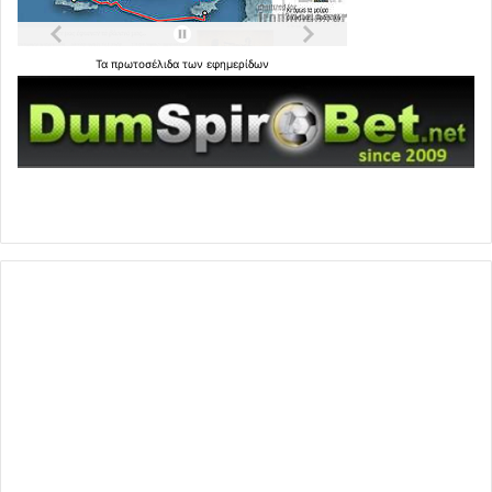
Τα
πρωτοσέλιδα
των
εφημερίδων