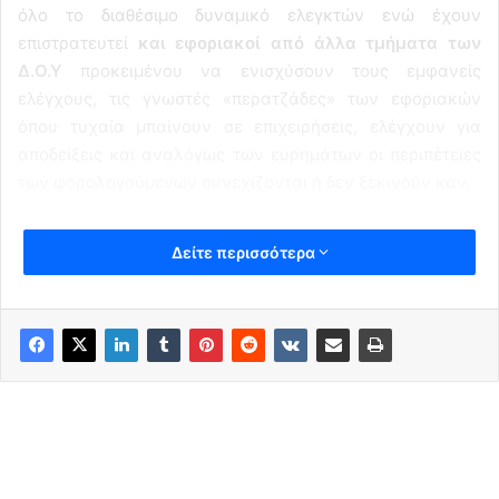
όλο το διαθέσιμο δυναμικό ελεγκτών ενώ έχουν
επιστρατευτεί
και εφοριακοί από άλλα τμήματα των
Δ.Ο.Υ
προκειμένου να ενισχύσουν τους εμφανείς
ελέγχους, τις γνωστές «περατζάδες» των εφοριακών
όπου τυχαία μπαίνουν σε επιχειρήσεις, ελέγχουν για
αποδείξεις και αναλόγως των ευρημάτων οι περιπέτειες
των φορολογούμενων συνεχίζονται ή δεν ξεκινούν καν.
Δείτε περισσότερα