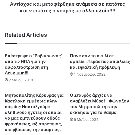
ι
κ
Αντίοχος και μεταφέρθηκε ανάμεσα σε πατάτες
α
ρ
και ντομάτες ο νεκρός με άλλο πλοίο!!!!
"
ο
σ
φ
τ
ό
ο
Related Articles
ρ
Β
α
ι
α
δ
π
Επέστρεψε ο “Ροβινσώνας”
Πανε σαν το σκυλί στ
ο
ό
από τις ΗΠΑ για την
αμπέλι…Τεράστιες απώλειες
υ
τ
ασφαλτόστρωση στη
και εφιαλτική πρόβλεψη
π
ο
Λευκίμμη!!!!
1 Νοεμβρίου, 2022
έ
Ζ
2 Μαΐου, 2018
ρ
ά
τ
ν
Μητροπολίτης Κέρκυρας για
Ο Σταυρός άρχιζε να
ο
α
Κασελάκη εμμέσως πλην
αναβλύζει Μύρο! – Φώναξαν
υ
ν
σαφώς: Νοσταλγούμε
τον Μητροπολίτη στην
Ι
τ
αληθινούς ηγέτες οι οποίοι
εκκλησία για το θαύμα
Κ
ο
να μας εμπνεύσουν οδούς
5 Μαΐου, 2024
Ο
υ
φρονήσεως, αξιοπρέπειας,
Σ
υπερβάσεως της αμαρτίας.
ο