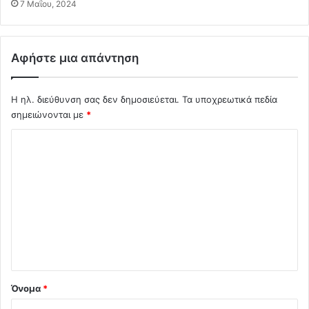
.
Α
7 Μαΐου, 2024
.
ν
τ
ί
Αφήστε μια απάντηση
ο
χ
ο
Η ηλ. διεύθυνση σας δεν δημοσιεύεται.
Τα υποχρεωτικά πεδία
ς
σημειώνονται με
*
κ
α
Σ
ι
χ
μ
ε
ό
τ
λ
α
φ
ι
έ
ο
ρ
θ
*
η
Όνομα
*
κ
ε