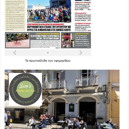
Τα
πρωτοσέλιδα
των
εφημερίδων