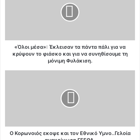
λ
ο
ι
μ
έ
σ
α
»
«Όλοι μέσα»: Έκλεισαν τα πάντα πάλι για να
:
κρύψουν το φιάσκο και για να συνηθίσουμε τη
Έ
μόνιμη Φυλάκιση.
κ
λ
Ο
ε
Κ
ι
ο
σ
ρ
α
ω
ν
ν
τ
ο
α
ι
π
ό
ά
ς
Ο Κορωνοιός εκοψε και τον Εθνικό Υμνο..Γελοία
ν
ε