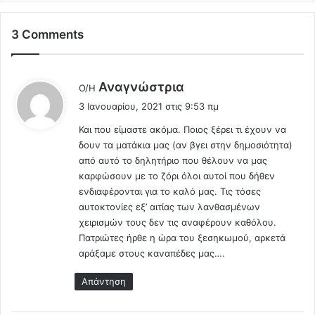
ι
.
ά
Γ
3 Comments
σ
ε
κ
λ
ο
ο
κ
ί
λ
Αναγνώστρια
Ο/Η
α
α
έ
3 Ιανουαρίου, 2021 στις 9:53 πμ
ι
α
ε
γ
ν
Και που είμαστε ακόμα. Ποιος ξέρει τι έχουν να
ι
ι
α
δουν τα ματάκια μας (αν βγει στην δημοσιότητα)
:
α
κ
από αυτό το δηλητήριο που θέλουν να μας
ν
ο
καρφώσουν με το ζόρι όλοι αυτοί που δήθεν
α
ί
ενδιαφέρονται για το καλό μας. Τις τόσες
σ
ν
αυτοκτονίες εξ’ αιτίας των λανθασμένων
υ
ω
χειρισμών τους δεν τις αναφέρουν καθόλου.
ν
σ
Πατριώτες ήρθε η ώρα του ξεσηκωμού, αρκετά
η
η
αράξαμε στους καναπέδες μας….
θ
Γ
ί
Ε
Απάντηση
σ
Ε
ο
Θ