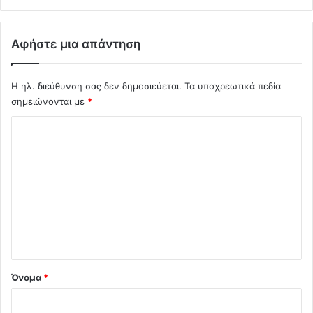
Αφήστε μια απάντηση
Η ηλ. διεύθυνση σας δεν δημοσιεύεται.
Τα υποχρεωτικά πεδία
σημειώνονται με
*
Σ
χ
ό
λ
ι
ο
*
Όνομα
*