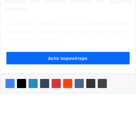
δυσκολία στην αναπνοή, σπασμούς και δερματικό
εξάνθημα.
«Η αρχική διάγνωση είναι εγκεφαλομυελίτιδα»,
ανακοίνωσε το υπουργείο Υγείας, σε μια ανακοίνωση που
εξέδωσε χθες το βράδυ.
Δείτε περισσότερα