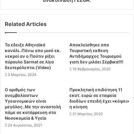
ανακοίνωση ΓΕΕΘΑ.
τ
κ
α
ο
π
ψ
ά
Related Articles
ε
λ
κ
ι
α
γ
ι
Τα εδειξε Αθηναϊκό
Αποκλείσθηκε απο
ι
τ
κανάλι..Πάνω απο μισό εκ.
Τουριστική εκθεση
α
ο
νεκροί αν ο Πούτιν ρίξει
Αντιδήμαρχος Τουρισμού
ν
πύραυλο Sarmat σε λίγα
γιατι δεν μιλάει Σέρβικα!!!!
ν
α
δευτερόλεπτα.(Video)
Ε
19 Φεβρουαρίου, 2020
κ
θ
3 Μαρτίου, 2024
ρ
ν
ύ
ι
Ο αριθμός των
Προκλητική επιδότηση 11
ψ
κ
ανεμβολίαστων
εκατ. ευρώ σε εταιρεία
ο
ό
Υγειονομικών είναι
διοδίων επειδή έχει «κόψει»
υ
Υ
μεγάλος..Με την αναστολή
η κίνηση
ν
μ
πάμε σε κατάρρευση στα
31 Μαρτίου, 2020
τ
Νοσοκομεία & Υγεία
ν
ο
ο
24 Αυγούστου, 2021
φ
.