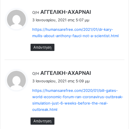
υ
Α
μ
.
λ
ΑΓΓEΛΙΚΗ-ΑΧΑΡΝΑΙ
ε
Ο/Η
έ
τ
3 Ιανουαρίου, 2021 στις 5:07 μμ
ε
η
https://humansarefree.com/2021/01/dr-kary-
μ
ι
mullis-about-anthony-fauci-not-a-scientist.html
ό
:
ν
Απάντηση
ι
μ
η
Φ
λ
ΑΓΓEΛΙΚΗ-ΑΧΑΡΝΑΙ
υ
Ο/Η
έ
λ
3 Ιανουαρίου, 2021 στις 5:09 μμ
ά
ε
https://humansarefree.com/2020/01/bill-gates-
κ
ι
world-economic-forum-ran-coronavirus-outbreak-
ι
:
σ
simulation-just-6-weeks-before-the-real-
η
outbreak.html
.
Απάντηση