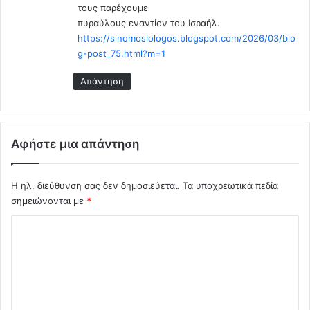
n
τους παρέχουμε
:
ρ
e
πυραύλους εναντίον του Ισραήλ.
ι
s
https://sinomosiologos.blogspot.com/2026/03/blo
κ
κ
g-post_75.html?m=1
ά
α
ν
τ
Απάντηση
ο
ά
ι
τ
η
ς
Αφήστε μια απάντηση
π
ρ
ε
Η ηλ. διεύθυνση σας δεν δημοσιεύεται.
Τα υποχρεωτικά πεδία
σ
σημειώνονται με
*
β
ε
Σ
ί
χ
α
ς
ό
σ
λ
τ
η
ι