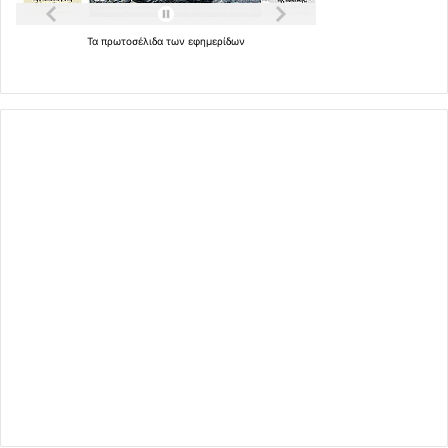
Τα
πρωτοσέλιδα
των
εφημερίδων