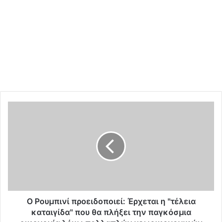
O
Ρ
ο
υ
μ
π
ι
ν
ί
π
O Ρουμπινί προειδοποιεί: Έρχεται η "τέλεια
ρ
καταιγίδα" που θα πλήξει την παγκόσμια
ο