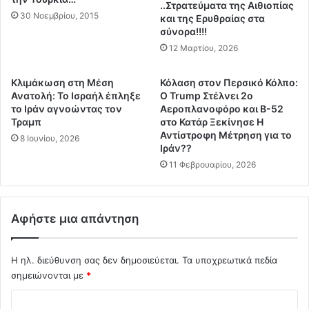
..Στρατεύματα της Αιθιοπίας
λ
ο
30 Νοεμβρίου, 2015
και της Ερυθραίας στα
ε
ι
σύνορα!!!!
ι
μ
12 Μαρτίου, 2026
α
α
κ
φ
α
Κλιμάκωση στη Μέση
Κόλαση στον Περσικό Κόλπο:
ι
τ
Ανατολή: Το Ισραήλ έπληξε
Ο Trump Στέλνει 2ο
ό
το Ιράν αγνοώντας τον
Αεροπλανοφόρο και B-52
α
ζ
Τραμπ
στο Κατάρ Ξεκίνησε Η
ι
ο
Αντίστροφη Μέτρηση για το
γ
8 Ιουνίου, 2026
ι
Ιράν??
ί
ε
11 Φεβρουαρίου, 2026
δ
κ
α
τ
"
ε
π
λ
Αφήστε μια απάντηση
ο
ο
υ
υ
θ
ν
Η ηλ. διεύθυνση σας δεν δημοσιεύεται.
Τα υποχρεωτικά πεδία
α
α
σημειώνονται με
*
π
ν
λ
Σ
ε