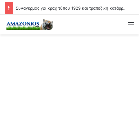
Συναγερμός για κραχ τύπου 1929 και τραπεζική κατάρρευση
Μ