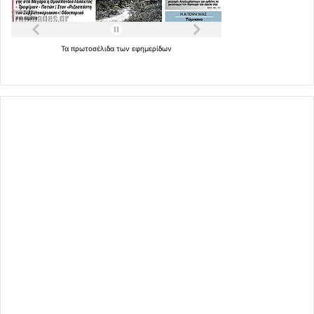
Τα
πρωτοσέλιδα
των
εφημερίδων