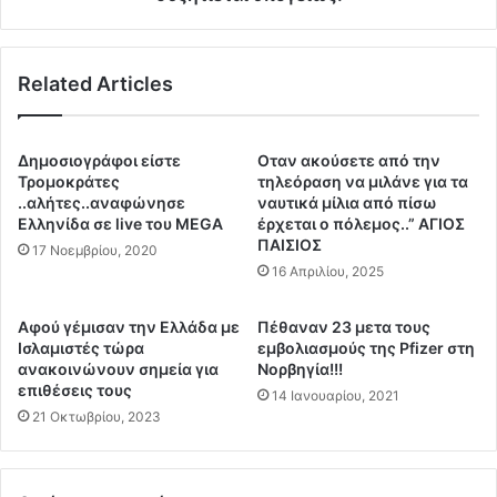
φ
Μ
ο
η
ρ
τ
έ
Related Articles
σ
ς
ο
.
τ
Ο
ά
Δημοσιογράφοι είστε
Οταν ακούσετε από την
ι
κ
Τρομοκράτες
τηλεόραση να μιλάνε για τα
μ
η
..αλήτες..αναφώνησε
ναυτικά μίλια από πίσω
ε
π
Ελληνίδα σε live του ΜΕGA
έρχεται ο πόλεμος..” ΑΓΙΟΣ
γ
ΠΑΙΣΙΟΣ
ε
17 Νοεμβρίου, 2020
ά
ρ
16 Απριλίου, 2025
λ
ί
ε
σ
Αφού γέμισαν την Ελλάδα με
Πέθαναν 23 μετα τους
ς
υ
Ισλαμιστές τώρα
εμβολιασμούς της Pfizer στη
κ
ν
ανακοινώνουν σημεία για
Νορβηγία!!!
α
υ
επιθέσεις τους
14 Ιανουαρίου, 2021
τ
π
21 Οκτωβρίου, 2023
α
ο
ρ
σ
ρ
χ