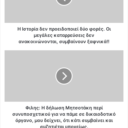
ρ
ί
α
δ
ε
Η Ιστορία δεν προειδοποιεί δύο φορές. Οι
ν
μεγάλες καταρρεύσεις δεν
π
ανακοινώνονται, συμβαίνουν ξαφνικά!!
ρ
ο
Φ
ε
ι
ι
λ
δ
η
ο
ς
π
:
ο
Η
ι
δ
ε
ή
ί
λ
Φιλης: Η δήλωση Μητσοτάκη περί
δ
ω
συνυποσχετικού για να πάμε σε δικαιοδοτικό
ύ
σ
όργανο, μου δείχνει, ότι κάτι συμβαίνει και
ο
η
συζητιέται υπογείως.