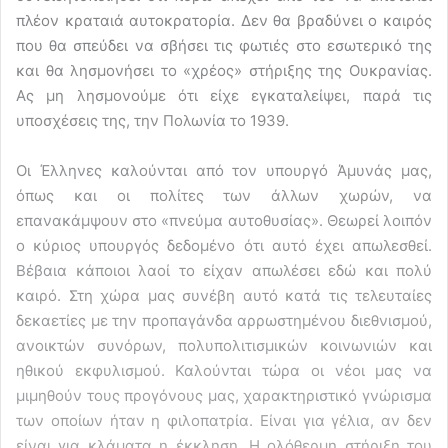
πλέον κραταιά αυτοκρατορία. Δεν θα βραδύνει ο καιρός
που θα σπεύδει να σβήσει τις φωτιές στο εσωτερικό της
και θα λησμονήσει το «χρέος» στήριξης της Ουκρανίας.
Ας μη λησμονούμε ότι είχε εγκαταλείψει, παρά τις
υποσχέσεις της, την Πολωνία το 1939.
Οι Έλληνες καλούνται από τον υπουργό Άμυνάς μας,
όπως και οι πολίτες των άλλων χωρών, να
επανακάμψουν στο «πνεύμα αυτοθυσίας». Θεωρεί λοιπόν
ο κύριος υπουργός δεδομένο ότι αυτό έχει απωλεσθεί.
Βέβαια κάποιοι λαοί το είχαν απωλέσει εδώ και πολύ
καιρό. Στη χώρα μας συνέβη αυτό κατά τις τελευταίες
δεκαετίες με την προπαγάνδα αρρωστημένου διεθνισμού,
ανοικτών συνόρων, πολυπολιτισμικών κοινωνιών και
ηθικού εκφυλισμού. Καλούνται τώρα οι νέοι μας να
μιμηθούν τους προγόνους μας, χαρακτηριστικό γνώρισμα
των οποίων ήταν η φιλοπατρία. Είναι για γέλια, αν δεν
είναι για κλάματα η έκκληση. Η ολόθερμη στήριξη του