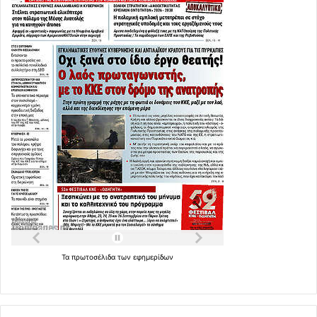
Τα
πρωτοσέλιδα
των
εφημερίδων