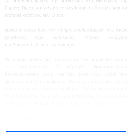
το μοναδικό φιλικό της καθεστώς στη Μεσόγειο, της
Συρίας. Πώς είναι λογικό να δεχθούμε ότι θα τολμήσει να
επιτεθεί κατά του ΝΑΤΟ, που
εμφανή στόχο έχει την πλήρη αποδυνάμωσή της, όπως
ξεκάθαρα έχει εκδηλώσει; Μήπως ενέργεια
προβοκάτσιας δώσει την αφορμή;
Οι πόλεμοι πλέον δεν γίνονται με τον συμβατικό τρόπο
του παρελθόντος. Οι πύραυλοι διαδραματίζουν
πρωταγωνιστικό ρόλο. Και δεν είναι λίγοι αυτοί που
φέρουν πυρηνικές κεφαλές. Θα μείνει κάτι όρθιο με τη
λήξη του τρίτου μεγάλου πολέμου; Πού θα συναντήσουν
τους τραπεζίτες, «νικητές» και ηττημένοι, να δανειστούν
για τις επανορθώσεις; Στα πυρηνικά τους καταφύγια;
«Μακρυγιάννης»