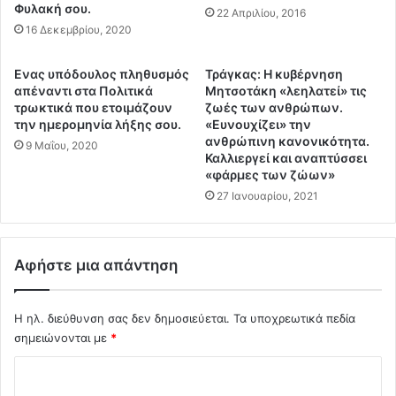
τ
Φυλακή σου.
ο
22 Απριλίου, 2016
η
κ
16 Δεκεμβρίου, 2020
ν
ά
Ο
θ
Eνας υπόδουλος πληθυσμός
Τράγκας: Η κυβέρνηση
λ
ε
απέναντι στα Πολιτικά
Μητσοτάκη «λεηλατεί» τις
ο
Ο
τρωκτικά που ετοιμάζουν
ζωές των ανθρώπων.
κ
ρ
την ημερομηνία λήξης σου.
«Ευνουχίζει» την
λ
ι
ανθρώπινη κανονικότητα.
9 Μαΐου, 2020
η
Καλλιεργεί και αναπτύσσει
ο
ρ
«φάρμες των ζώων»
!
ω
!
27 Ιανουαρίου, 2021
τ
ι
κ
Αφήστε μια απάντηση
ή
Ψ
η
Η ηλ. διεύθυνση σας δεν δημοσιεύεται.
Τα υποχρεωτικά πεδία
φ
σημειώνονται με
*
ι
α
Σ
κ
χ