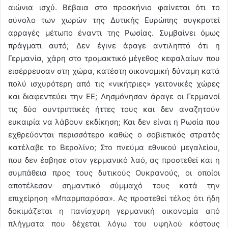
αιώνια ισχύ. Βέβαια στο προσκήνιο φαίνεται ότι το
σύνολο των χωρών της Δυτικής Ευρώπης συγκροτεί
αρραγές μέτωπο έναντι της Ρωσίας. Συμβαίνει όμως
πράγματι αυτό; Δεν έγινε άραγε αντιληπτό ότι η
Γερμανία, χάρη στο τρομακτικό μέγεθος κεφαλαίων που
εισέρρευσαν στη χώρα, κατέστη οικονομική δύναμη κατά
πολύ ισχυρότερη από τις «νικήτριες» γειτονικές χώρες
και διαφεντεύει την ΕΕ; Λησμόνησαν άραγε οι Γερμανοί
τις δύο συντριπτικές ήττες τους και δεν αναζητούν
ευκαιρία να λάβουν εκδίκηση; Και δεν είναι η Ρωσία που
εχθρεύονται περισσότερο καθώς ο σοβιετικός στρατός
κατέλαβε το Βερολίνο; Στο πνεύμα εθνικού μεγαλείου,
που δεν έσβησε στον γερμανικό λαό, ας προστεθεί και η
συμπάθεια προς τους δυτικούς Ουκρανούς, οι οποίοι
αποτέλεσαν σημαντικό σύμμαχό τους κατά την
επιχείρηση «Μπαρμπαρόσα». Ας προστεθεί τέλος ότι ήδη
δοκιμάζεται η πανίσχυρη γερμανική οικονομία από
πλήγματα που δέχεται λόγω του υψηλού κόστους