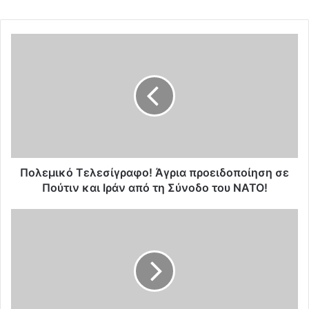
Π
ο
λ
ε
μ
ι
κ
ό
Τ
ε
Πολεμικό Τελεσίγραφο! Άγρια προειδοποίηση σε
λ
Πούτιν και Ιράν από τη Σύνοδο του ΝΑΤΟ!
ε
σ
Δ
ί
ρ
γ
.
ρ
Κ
α
.
φ
Β
ο
α