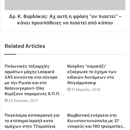
!
ρ
Ά
δ
γ
ά
Δρ. Κ. Βαρδάκας: Aχ αυτή η φράση “αν πιαστεί” –
ρ
κ
κάνει προσπάθειες να πιαστεί από κάπου
ι
α
α
ς
π
:
Related Articles
ρ
A
ο
χ
ε
α
ι
υ
Πολωνικές ταξιαρχίες
Κούρδος “καμικάζι”
δ
τ
αρμάτων μάχης Leopard
εξαέρωσε το όχημα των
ο
ή
2A5 κινούνται στα σύνορα
ειδικών δυνάμεων στο
π
με την Ρωσία και στο
Ντιγιάρμπακιρ
η
Καλίνινγκραντ-Όλα
ο
φ
31 Μαρτίου, 2016
θυμίζουν παραμονές Ά Π.Π.
ί
ρ
η
23 Απριλίου, 2017
ά
σ
σ
η
η
Παγκόσμια κατακραυγή για
Βομβιστική ενέργεια στη
σ
“
το κτύπημα Ισραήλ κατα
Κωνσταντινούπολη με 37
ε
α
αμάχων στην Τζαμαλίγια
νεκρούς και 160 τραυματίες..