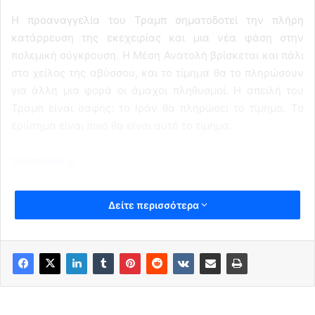
Η προαναγγελία του Τραμπ σηματοδοτεί την πλήρη
κατάρρευση της εκεχειρίας και μια νέα φάση στην
πολεμική σύγκρουση. Η Μέση Ανατολή βρίσκεται και πάλι
στο χείλος της αβύσσου, και το τίμημα θα το πληρώσουν
για άλλη μια φορά οι άμαχοι πληθυσμοί. Η απειλή του
Τραμπ είναι σαφής: το Ιράν θα πληρώσει το τίμημα. Το
ερώτημα είναι ποιο θα είναι αυτό το τίμημα.
triklopodia.gr
Δείτε περισσότερα