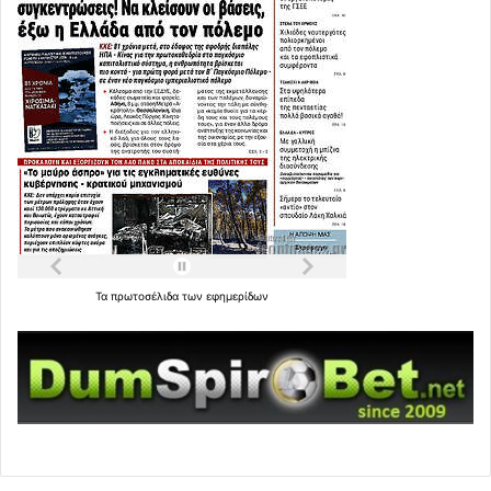
Τα
πρωτοσέλιδα
των
εφημερίδων