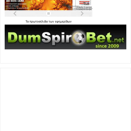
Τα
πρωτοσέλιδα
των
εφημερίδων