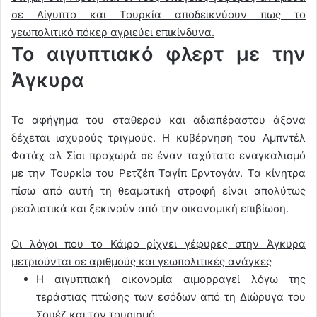
σε Αίγυπτο και Τουρκία αποδεικνύουν πως το
γεωπολιτικό πόκερ αγριεύει επικίνδυνα.
Το αιγυπτιακό φλερτ με την
Άγκυρα
Το αφήγημα του σταθερού και αδιαπέραστου άξονα
δέχεται ισχυρούς τριγμούς. Η κυβέρνηση του Αμπντέλ
Φατάχ αλ Σίσι προχωρά σε έναν ταχύτατο εναγκαλισμό
με την Τουρκία του Ρετζέπ Ταγίπ Ερντογάν. Τα κίνητρα
πίσω από αυτή τη θεαματική στροφή είναι απολύτως
ρεαλιστικά και ξεκινούν από την οικονομική επιβίωση.
Οι λόγοι που το Κάιρο ρίχνει γέφυρες στην Άγκυρα
μετριούνται σε αριθμούς και γεωπολιτικές ανάγκες
Η αιγυπτιακή οικονομία αιμορραγεί λόγω της
τεράστιας πτώσης των εσόδων από τη Διώρυγα του
Σουέζ και τον τουρισμό.