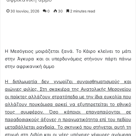
30 Ιουνίου, 2026
0
30
2 minutes read
Η Μεσόγειος μοιράζεται ξανά. Το Κάιρο κλείνει το μάτι
στην Άγκυρα και οι υπερδυνάμεις στήνουν πάρτι πάνω
στην αφρικανική άμμο
Η διπλωματία δεν γνωρίζει συναισθηματισμούς και
αιώνιες φιλίες. Στη σκακιέρα της Ανατολικής Μεσογείου
οι παίκτες αλλάζουν στρατόπεδα με την ίδια ευκολία που
αλλάζουν πουκάμισα αρκεί να εξυπηρετείται το εθνικό
τους συμφέρον. Όσο κάποιοι επαναπαύονται σε
παραδοσιακούς άξονες η πραγματικότητα επί του πεδίου
μεταβάλλεται ραγδαία. Το σκηνικό που στήνεται αυτή τη
στιγμή στη Λιβύη και οι νέες υπόγειες γέφυρες ανάμεσα