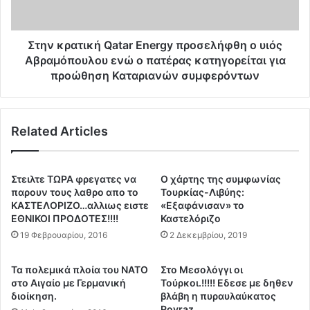
α
ε
τ
ξ
ι
έ
κ
Στην κρατική Qatar Energy προσελήφθη ο υιός
δ
ή
Αβραμόπουλου ενώ ο πατέρας κατηγορείται για
ω
Q
προώθηση Καταριανών συμφερόντων
σ
a
ε
t
α
a
ν
Related Articles
r
α
E
κ
n
ο
e
Στειλτε ΤΩΡΑ φρεγατες να
O χάρτης της συμφωνίας
ί
r
παρουν τους λαθρο απο το
Τουρκίας-Λιβύης:
ν
g
ΚΑΣΤΕΛΟΡΙΖΟ…αλλιως ειστε
«Εξαφάνισαν» το
ω
y
ΕΘΝΙΚΟΙ ΠΡΟΔΟΤΕΣ!!!!
Καστελόριζο
σ
π
19 Φεβρουαρίου, 2016
2 Δεκεμβρίου, 2019
η
ρ
η
ο
Τα πολεμικά πλοία του ΝΑΤΟ
Στο Μεσολόγγι οι
Ν
σ
στο Αιγαίο με Γερμανική
Τούρκοι.!!!!! Εδεσε με δηθεν
.
ε
διοίκηση.
βλάβη η πυραυλαύκατος
Ε
λ
Poyraz….