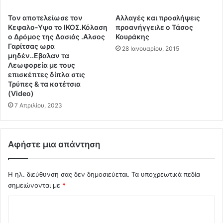
σ
ω
τ
π
Τον αποτελείωσε τον
Αλλαγές και προσλήψεις
ο
ι
Κεφαλο-Υψο το ΙΚΟΣ.Κόλαση
προανήγγειλε ο Τάσος
α
σ
ο Δρόμος της Δασιάς .Αλσος
Κουράκης
ί
μ
Γαρίτσας ωρα
28 Ιανουαρίου, 2015
μ
ό
μηδέν..Εβαλαν τα
α
Λεωφορεία με τους
σ
επισκέπτες δίπλα στις
τ
τ
Τρύπες & τα κοτέτσια
ο
ο
(Video)
υ
κ
7 Απριλίου, 2023
9
ό
4
σ
%
μ
τ
ο
Αφήστε μια απάντηση
ω
.
ν
.
1
.
Η ηλ. διεύθυνση σας δεν δημοσιεύεται.
Τα υποχρεωτικά πεδία
0
(
σημειώνονται με
*
0
V
6
i
Σ
ε
d
χ
μ
e