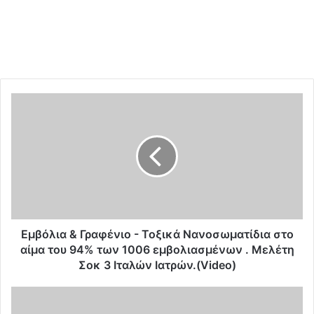
Ε
μ
β
ό
λ
ι
α
&
Γ
ρ
Εμβόλια & Γραφένιο - Τοξικά Νανοσωματίδια στο
α
αίμα του 94% των 1006 εμβολιασμένων . Μελέτη
φ
Σοκ 3 Ιταλών Ιατρών.(Video)
έ
ν
Ε
ι
τ