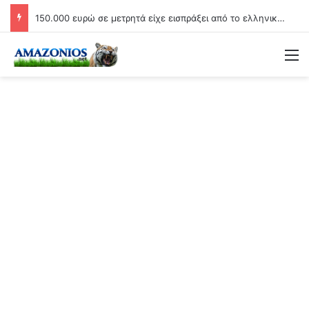
150.000 ευρώ σε μετρητά είχε εισπράξει από το ελληνικό δημόσιο μέσω επιδομάτων ο 26χρονος Αφγανός μακελάρης!
Μ