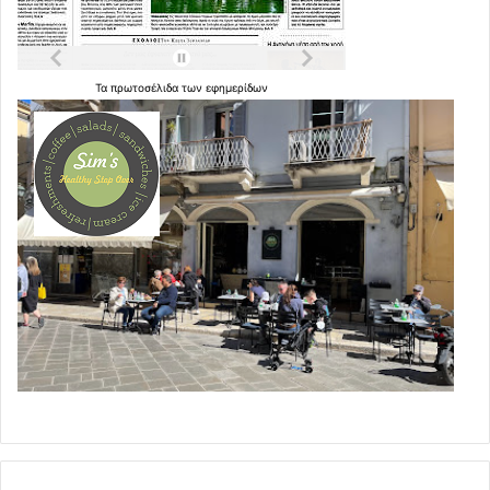
Τα
πρωτοσέλιδα
των
εφημερίδων