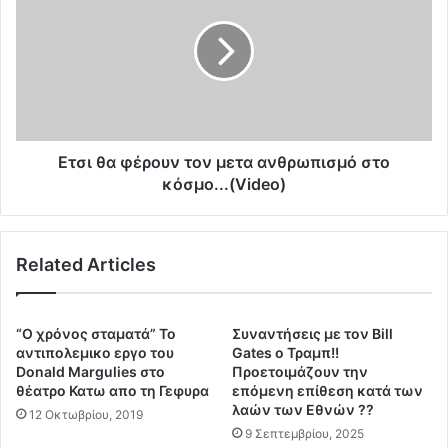
ο
σ
-
ι
Τ
θ
ο
α
ξ
φ
ι
έ
κ
ρ
ά
ο
Ετσι θα φέρουν τον μετα ανθρωπισμό στο
Ν
υ
κόσμο...(Video)
α
ν
ν
τ
ο
ο
σ
Related Articles
ν
ω
μ
μ
ε
α
τ
“Ο χρόνος σταματά” Το
Συναντήσεις με τον Bill
τ
α
αντιπολεμικο εργο του
Gates ο Τραμπ!!
ί
α
Donald Margulies στο
Προετοιμάζουν την
δ
θέατρο Κατω απο τη Γεφυρα
επόμενη επίθεση κατά των
ν
ι
λαών των Εθνών ??
θ
12 Οκτωβρίου, 2019
α
ρ
9 Σεπτεμβρίου, 2025