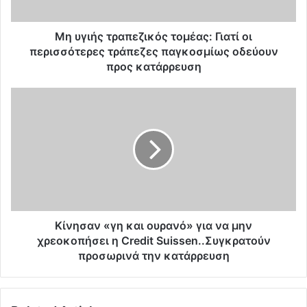
τ
ρ
α
Μη υγιής τραπεζικός τομέας: Γιατί οι
π
περισσότερες τράπεζες παγκοσμίως οδεύουν
ε
προς κατάρρευση
ζ
ι
K
κ
ί
ό
ν
ς
η
τ
σ
ο
α
μ
ν
έ
«
α
γ
ς
η
Kίνησαν «γη και ουρανό» για να μην
:
κ
χρεοκοπήσει η Credit Suissen..Συγκρατούν
Γ
α
προσωρινά την κατάρρευση
ι
ι
α
ο
τ
υ