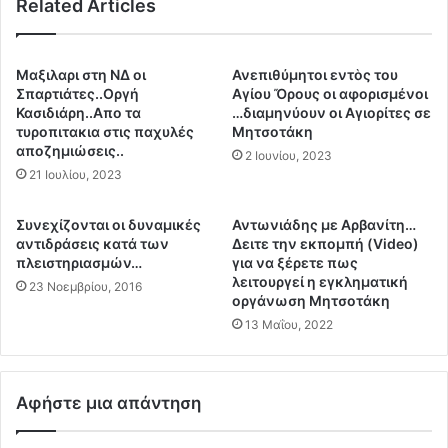
ί
Related Articles
ρ
ο
α
ι
ν
π
ό
Μαξιλαρι στη ΝΔ οι
Ανεπιθύμητοι εντὸς του
ε
»
Σπαρτιάτες..Οργή
Αγίου Ὄρους οι αφορισμένοι
ρ
γ
Κασιδιάρη..Απο τα
…διαμηνύουν οι Αγιορίτες σε
ι
ι
τυροπιτακια στις παχυλές
Μητσοτάκη
σ
αποζημιώσεις..
α
2 Ιουνίου, 2023
σ
ν
21 Ιουλίου, 2023
ό
α
τ
μ
Συνεχίζονται οι δυναμικές
Αντωνιάδης με Αρβανίτη…
ε
η
αντιδράσεις κατά των
Δειτε την εκπομπή (Video)
ρ
ν
πλειστηριασμών…
για να ξέρετε πως
ε
χ
λειτουργεί η εγκληματική
23 Νοεμβρίου, 2016
ς
ρ
οργάνωση Μητσοτάκη
τ
ε
13 Μαΐου, 2022
ρ
ο
ά
κ
π
ο
ε
Αφήστε μια απάντηση
π
ζ
ή
ε
σ