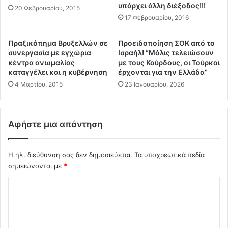
Α
ρ
υπάρχει άλλη διέξοδος!!!
20 Φεβρουαρίου, 2015
ν
α
17 Φεβρουαρίου, 2016
μ
:
ι
Π
Πραξικόπημα Βρυξελλών σε
Προειδοποίηση ΣΟΚ από το
λ
ρ
συνεργασία με εγχώρια
Ισραήλ! “Μόλις τελειώσουν
ή
έ
κέντρα ανωμαλίας
με τους Κούρδους, οι Τούρκοι
σ
π
καταγγέλει και η κυβέρνηση
έρχονται για την Ελλάδα”
ε
ε
4 Μαρτίου, 2015
23 Ιανουαρίου, 2026
τ
ι
ε
ν
γ
α
ι
π
Αφήστε μια απάντηση
α
ά
π
ρ
ε
ο
Η ηλ. διεύθυνση σας δεν δημοσιεύεται.
Τα υποχρεωτικά πεδία
ρ
υ
σημειώνονται με
*
ι
μ
Σ
σ
ε
τ
π
χ
α
ί
ό
τ
σ
ι