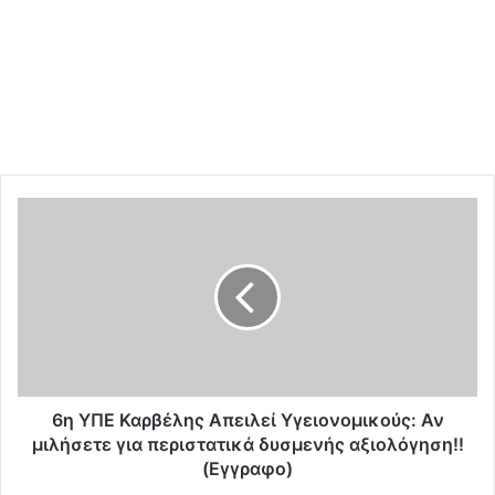
6
η
Υ
Π
Ε
Κ
α
ρ
β
έ
6η ΥΠΕ Καρβέλης Απειλεί Υγειονομικούς: Αν
λ
μιλήσετε για περιστατικά δυσμενής αξιολόγηση!!
η
(Εγγραφο)
ς