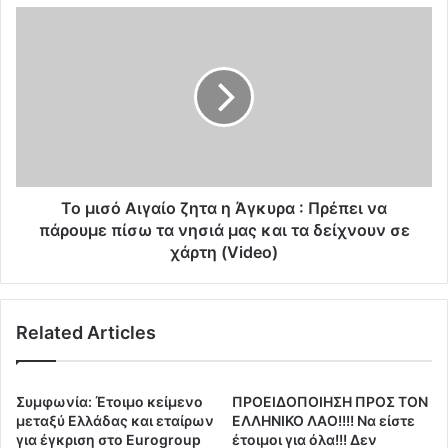
Α
Τ
π
ο
ε
μ
ι
ι
λ
σ
ε
ό
ί
Α
Υ
ι
γ
γ
ε
α
Το μισό Αιγαίο ζητα η Άγκυρα : Πρέπει να
ι
ί
πάρουμε πίσω τα νησιά μας και τα δείχνουν σε
ο
ο
χάρτη (Video)
ν
ζ
ο
η
μ
τ
ι
Related Articles
α
κ
η
ο
Ά
ύ
γ
Συμφωνία: Έτοιμο κείμενο
ΠΡΟΕΙΔΟΠΟΙΗΣΗ ΠΡΟΣ ΤΟΝ
ς
κ
μεταξύ Ελλάδας και εταίρων
ΕΛΛΗΝΙΚΟ ΛΑΟ!!!! Να είστε
:
υ
για έγκριση στο Εurogroup
έτοιμοι για όλα!!! Δεν