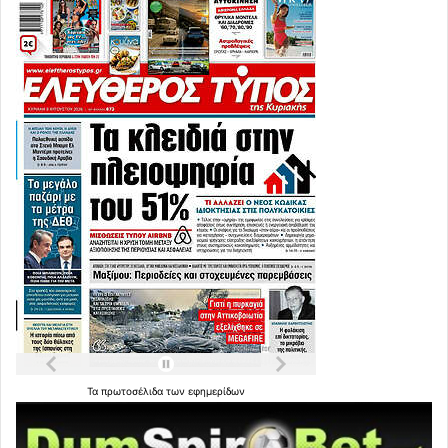
Τα
πρωτοσέλιδα
των
εφημερίδων