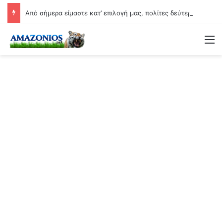
Από σήμερα είμαστε κατ’ επιλογή μας, πολίτες δεύτερης κατηγορίας….
Μ