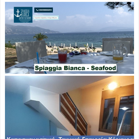
σημείο για την πολιτική και κοινωνική σταθερότητα.
Ενδεχομένως, αν οι κινητοποιήσεις και οι διαδηλώσεις
επεκταθούν και σε άλλες χώρες της περιοχής, όπως η
Τουρκία και η Ελλάδα, θα μπορούσε να πυροδοτηθεί ένα
ευρύτερο κύμα αλλαγών που θα αναδείξει νέες πολιτικές
δυναμικές και ίσως να οδηγήσει σε ριζικές αλλαγές στην
περιοχή των Βαλκανίων.
oimos-athina.blogspot.com