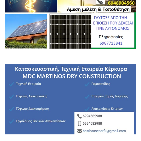
Στην Ελλάδα, το κλίμα φαίνεται να αλλάζει μετά τις
συγκεντρώσεις για τα Τέμπη, οι οποίες, αν και
ακομμάτιστες, έφεραν ένα κύμα κοινωνικής
κινητοποίησης που ανατρέπει την αίσθηση της
σταθερότητας που επικρατούσε τα προηγούμενα χρόνια.
Αυτή η αλλαγή δημιουργεί αβεβαιότητα για το πολιτικό
μέλλον της χώρας, ενώ οι αντιδράσεις και οι διαδηλώσεις
δείχνουν ότι η ελληνική κοινωνία ίσως είναι έτοιμη να
αντιδράσει πιο δυναμικά στην υπάρχουσα κατάσταση.
Η γενική τάση δείχνει ότι οι λαοί των Βαλκανίων
βρίσκονται σε μια φάση αφύπνισης και κινητοποίησης
κατά της πολιτικής αδιαφορίας και της διαφθοράς, κάτι
που μπορεί να έχει σημαντικές συνέπειες για τις
κυβερνήσεις της περιοχής.
Ειδικά αν συνδυαστούν με τις διεθνείς πιέσεις και τις
γεωπολιτικές εξελίξεις, όπως η εξέλιξη της «Γιάλτας» με
ηγέτες όπως ο Τραμπ, ο Πούτιν και ο Νετανιάχου, η
κατάσταση στην περιοχή μπορεί να εξελιχθεί σε κρίσιμο