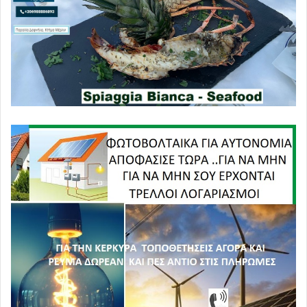
Στη Σερβία, η πίεση που δέχεται ο πρόεδρος Βούτσιτς
εξαιτίας του σιδηροδρομικού δυστυχήματος στο Νόβι
Σαντ έχει οδηγήσει σε παραίτηση του πρωθυπουργού και
του υπουργού Μεταφορών, γεγονός που δείχνει ότι η
κοινωνική πίεση και οι δημόσιες αντιδράσεις δεν
αγνοούνται και μπορούν να αναγκάσουν τις κυβερνήσεις
να δράσουν. Παρόλα αυτά, ο Βούτσιτς παραμένει
σταθερός και δεν φαίνεται να χάνει την πολιτική του
επιρροή.
Στην Αλβανία, ο πρωθυπουργός Έντι Ράμα προκαλεί
αίσθηση με τον επικήδειο λόγο του για τον Αρχιεπίσκοπο
Αναστάσιο, μια κίνηση που έρχεται σε αντίθεση με τις
πολιτικές του στο παρελθόν, καθώς είχε συχνά
αντιπαρατεθεί με τη θρησκευτική ηγεσία της χώρας.
Χρησιμοποιώντας θρησκευτικές αναφορές και αναφορές
σε ιστορικές προσωπικότητες, δείχνει ότι προσπαθεί να
καλλιεργήσει μια νέα εικόνα, είτε για πολιτικούς λόγους
είτε για να ενισχύσει τη θέση του στην πολιτική σκηνή.