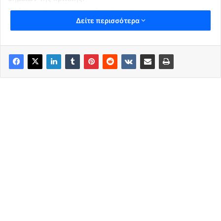
1. Αποτυχία του επιτελικού κράτους στην τραγωδία
Δείτε περισσότερα
των Τεμπών:
Η τραγωδία της σύγκρουσης των τρένων στα Τέμπη
ανέδειξε την πλήρη αποτυχία του επιτελικού κράτους, το
οποίο είχε παρουσιαστεί από την κυβέρνηση ως το
θεσμικό μοντέλο που θα διευκόλυνε τη διακυβέρνηση και
τον συντονισμό των κρατικών δομών, ειδικά σε περιόδους
κρίσης.
Αντί να λειτουργήσει ως αποτελεσματικός συντονιστής,
το επιτελικό κράτος αποδείχθηκε ανύπαρκτο. Η
κυβέρνηση και τα κυβερνητικά στελέχη δεν μπόρεσαν να
αντιδράσουν άμεσα και συντεταγμένα στην τραγωδία,
γεγονός που επηρέασε αρνητικά την αντίληψη των
πολιτών για τη διακυβέρνηση.
2. Η κενή ρητορική του επιτελικού κράτους:
Η επιτελική γραμμή, που διατυπώθηκε μέσω της
κυβερνητικής προπαγάνδας και των ΜΜΕ, θεωρείται πως
αποτέλεσε μια «φούσκα».