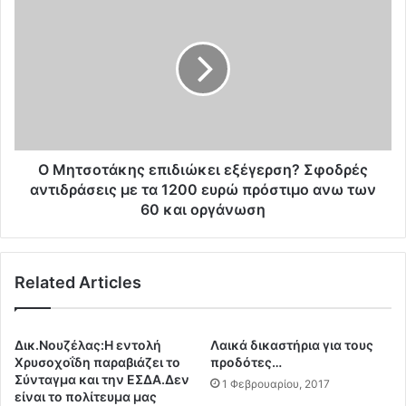
ε
Μ
υ
η
ρ
τ
ω
σ
τ
ο
ο
τ
μ
ά
η
κ
ν
η
Ο Μητσοτάκης επιδιώκει εξέγερση? Σφοδρές
α
ς
αντιδράσεις με τα 1200 ευρώ πρόστιμο ανω των
ο
ε
60 και οργάνωση
Κ
π
ο
ι
υ
δ
λ
Related Articles
ι
η
ώ
ς
κ
υ
ε
Δικ.Νουζέλας:Η εντολή
Λαικά δικαστήρια για τους
π
ι
Χρυσοχοΐδη παραβιάζει το
προδότες…
ο
ε
Σύνταγμα και την ΕΣΔΑ.Δεν
1 Φεβρουαρίου, 2017
χ
ξ
είναι το πολίτευμα μας