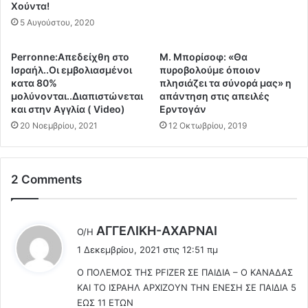
ρ
Χούντα!
έ
ε
γ
5 Αυγούστου, 2020
ώ
ε
ν
ρ
Perronne:Aπεδείχθη στο
Μ. Μπορίσοφ: «Θα
ε
σ
Ισραήλ..Οι εμβολιασμένοι
πυροβολούμε όποιον
ι
η
κατα 80%
πλησιάζει τα σύνορά μας» η
τ
?
μολύνονται..Διαπιστώνεται
απάντηση στις απειλές
ο
Σ
και στην Αγγλία ( Video)
Ερντογάν
υ
φ
20 Νοεμβρίου, 2021
12 Οκτωβρίου, 2019
ς
ο
α
δ
ν
ρ
2 Comments
ω
έ
τ
ς
ω
α
ν
ν
λ
ΑΓΓEΛΙΚΗ-ΑΧΑΡΝΑΙ
Ο/Η
6
τ
έ
1 Δεκεμβρίου, 2021 στις 12:51 πμ
0
ι
ε
σ
δ
Ο ΠΟΛΕΜΟΣ ΤΗΣ PFIZER ΣΕ ΠΑΙΔΙΑ – Ο ΚΑΝΑΔΑΣ
ι
ε
ρ
ΚΑΙ ΤΟ ΙΣΡΑΗΛ ΑΡΧΙΖΟΥΝ ΤΗΝ ΕΝΕΣΗ ΣΕ ΠΑΙΔΙΑ 5
:
ε
ά
ΕΩΣ 11 ΕΤΩΝ