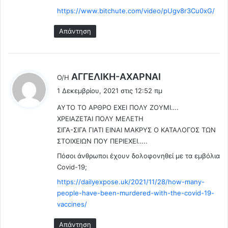
μ
σ
https://www.bitchute.com/video/pUgv8r3Cu0xG/
β
ε
ο
ι
Απάντηση
λ
ς
ι
μ
α
ε
σ
τ
λ
μ
AΓΓΕΛΙΚΗ-ΑΧΑΡΝΑΙ
α
Ο/Η
ό
έ
1
1 Δεκεμβρίου, 2021 στις 12:52 πμ
!
2
ε
!
ΑΥΤΟ ΤΟ ΑΡΘΡΟ ΕΧΕΙ ΠΟΛΥ ΖΟΥΜΙ….
0
ι
!
ΧΡΕΙΑΖΕΤΑΙ ΠΟΛΥ ΜΕΛΕΤΗ
0
:
ε
ΣΙΓΑ-ΣΙΓΑ ΓΙΑΤΙ ΕΙΝΑΙ ΜΑΚΡΥΣ Ο ΚΑΤΑΛΟΓΟΣ ΤΩΝ
υ
ΣΤΟΙΧΕΙΩΝ ΠΟΥ ΠΕΡΙΕΧΕΙ…..
ρ
Πόσοι άνθρωποι έχουν δολοφονηθεί με τα εμβόλια
ώ
Covid-19;
π
https://dailyexpose.uk/2021/11/28/how-many-
ρ
people-have-been-murdered-with-the-covid-19-
ό
vaccines/
σ
τ
Απάντηση
ι