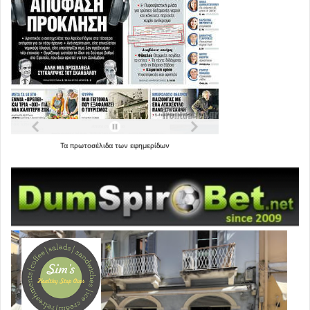
Τα
πρωτοσέλιδα
των
εφημερίδων