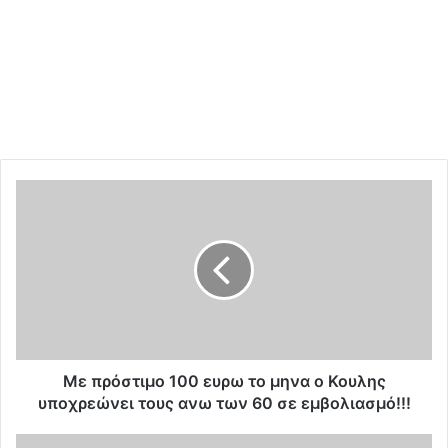
Μ
ε
π
ρ
ό
σ
τ
ι
μ
ο
Με πρόστιμο 100 ευρω το μηνα ο Κουλης
1
υποχρεώνει τους ανω των 60 σε εμβολιασμό!!!
0
0
Ο