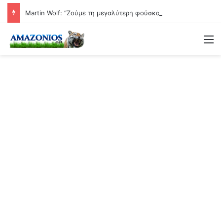
Martin Wolf: “Ζούμε τη μεγαλύτερη φούσκα από το 1929 – Το κραχ είναι μαθηματικά βέβαιο”
Μ