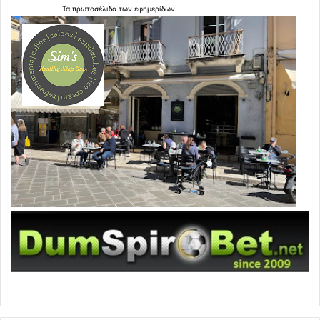
Τα
πρωτοσέλιδα
των
εφημερίδων