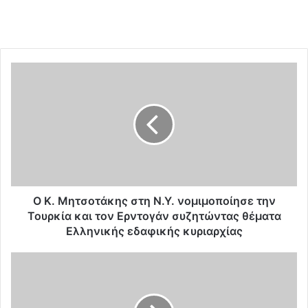
Ο
Κ
.
Μ
η
τ
σ
ο
τ
ά
Ο Κ. Μητσοτάκης στη Ν.Υ. νομιμοποίησε την
κ
Τουρκία και τον Ερντογάν συζητώντας θέματα
η
Ελληνικής εδαφικής κυριαρχίας
ς
σ
Π
τ
η
η
ρ
Ν
ε