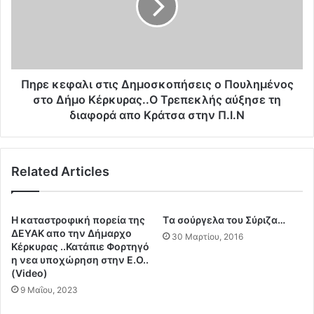
.
κ
Υ
ε
.
φ
ν
α
ο
λ
μ
ι
Πηρε κεφαλι στις Δημοσκοπήσεις ο Πουλημένος
ι
σ
στο Δήμο Κέρκυρας..Ο Τρεπεκλής αύξησε τη
μ
τ
διαφορά απο Κράτσα στην Π.Ι.Ν
ο
ι
π
ς
ο
Δ
ί
Related Articles
η
η
μ
σ
ο
ε
σ
Η καταστροφική πορεία της
Tα σούργελα του Σύριζα…
τ
κ
ΔΕΥΑΚ απο την Δήμαρχο
30 Μαρτίου, 2016
η
ο
Κέρκυρας ..Κατάπιε Φορτηγό
ν
π
η νεα υποχώρηση στην Ε.Ο..
Τ
(Video)
ή
ο
σ
9 Μαΐου, 2023
υ
ε