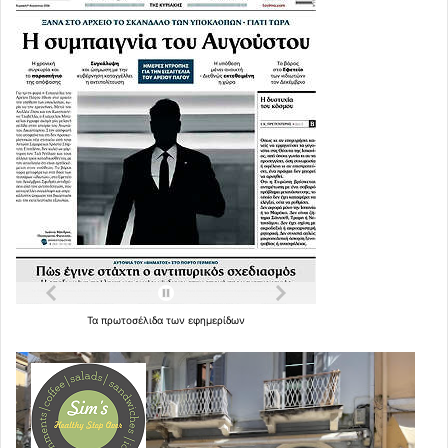
Τα
πρωτοσέλιδα
των
εφημερίδων