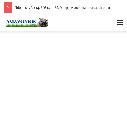
Πώς το νέο εμβόλιο mRNA της Moderna μετατρέπει τη γιαγιά σε βιολογικό όπλο
Μ