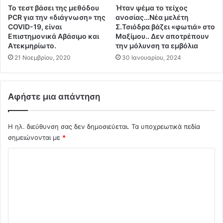
ρ
ι
Το τεστ βάσει της μεθόδου
Ήταν ψέμα το τείχος
κ
ς
PCR για την «διάγνωση» της
ανοσίας…Νέα μελέτη
ί
ο
COVID-19, είναι
Σ.Τσιόδρα βάζει «φωτιά» στο
α
Π
Επιστημονικά Αβάσιμο και
Μαξίμου.. Δεν αποτρέπουν
κ
ο
Ατεκμηρίωτο.
την μόλυνση τα εμβόλια
α
υ
21 Νοεμβρίου, 2020
30 Ιανουαρίου, 2024
ι
λ
τ
η
ο
μ
ν
Αφήστε μια απάντηση
έ
Ε
ν
ρ
ο
Η ηλ. διεύθυνση σας δεν δημοσιεύεται.
Τα υποχρεωτικά πεδία
ν
ς
τ
σημειώνονται με
*
σ
ο
τ
Σ
γ
ο
ά
Δ
χ
ν
ή
ό
σ
μ
υ
λ
ο
ζ
Κ
ι
η
έ