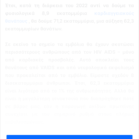
Έτσι, κατά τη διάρκεια του 2022 αντί να δούμε τα
φυσιολογικά 8,9 εκατομμύρια
καρδιαγγειακούς
θανάτους
, θα δούμε 71,2 εκατομμύρια, μια αύξηση 62,3
εκατομμυρίων θανάτων.
Σε εκείνο το σημείο τα εμβόλια θα έχουν σκοτώσει
περισσότερους ανθρώπους από τον HIV AIDS – μόνο
από καρδιακές προσβολές. Αυτό αποκλείει τους
θανάτους από VAIDS και από νευρολογικό εκφυλισμό
που προκαλείται από το εμβόλιο. Είμαστε σχεδόν 8
δισεκατομμύρια άνθρωποι. Έτσι, 62,3 εκατομμύρια
είναι λιγότερο από το 1% της ανθρωπότητας. Αλλά θα
είναι η μεγαλύτερη γενοκτονία που διαπράχθηκε ποτέ
σε βάρος μας, εάν η παραγωγή ακίδων πρωτεϊνης
συνεχίσει με τον σημερινό ρυθμό στους πλήρως
εμβολιασμένους.