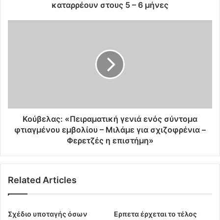
s
καταρρέουν στους 5 – 6 μήνες
U
n
Κ
i
ο
v
ύ
e
β
r
ε
i
λ
s
α
t
ς
y
:
:
«
Κούβελας: «Πειραματική γενιά ενός σύντομα
Η
Π
φτιαγμένου εμβολίου – Μιλάμε για σχιζοφρένια –
φ
ε
Φερετζές η επιστήμη»
υ
ι
σ
ρ
ι
α
κ
Related Articles
μ
ή
α
α
τ
ν
ι
Σχέδιο υποταγής όσων
Eρπετα έρχεται το τέλος
ο