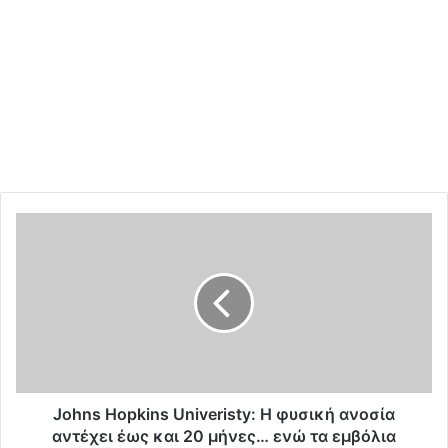
J
o
h
n
s
H
o
p
k
i
Johns Hopkins Univeristy: Η φυσική ανοσία
n
αντέχει έως και 20 μήνες… ενώ τα εμβόλια