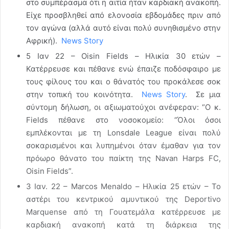
στο συμπέρασμα ότι η αιτία ήταν καρδιακή ανακοπή.
Είχε προσβληθεί από ελονοσία εβδομάδες πριν από
τον αγώνα (αλλά αυτό είναι πολύ συνηθισμένο στην
Αφρική).
News Story
5 Ιαν 22 – Oisin Fields – Ηλικία 30 ετών –
Κατέρρευσε και πέθανε ενώ έπαιζε ποδόσφαιρο με
τους φίλους του και ο θάνατός του προκάλεσε σοκ
στην τοπική του κοινότητα.
News Story
. Σε μια
σύντομη δήλωση, οι αξιωματούχοι ανέφεραν: “Ο κ.
Fields πέθανε στο νοσοκομείο: “Όλοι όσοι
εμπλέκονται με τη Lonsdale League είναι πολύ
σοκαρισμένοι και λυπημένοι όταν έμαθαν για τον
πρόωρο θάνατο του παίκτη της Navan Harps FC,
Oisin Fields”.
3 Ιαν. 22 – Marcos Menaldo – Ηλικία 25 ετών – Το
αστέρι του κεντρικού αμυντικού της Deportivo
Marquense από τη Γουατεμάλα κατέρρευσε με
καρδιακή ανακοπή κατά τη διάρκεια της