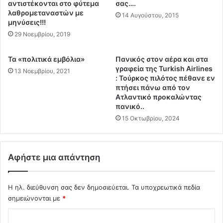
κ
αντιστέκονται στο φύτεμα
σας….
σ
ή
λαθρομεταναστών με
14 Αυγούστου, 2015
ί
γ
μηνύσεις!!!
α
ε
29 Νοεμβρίου, 2019
α
ν
ν
ι
Τα «πολιτικά εμβόλια»
Πανικός στον αέρα και στα
τ
ά
γραφεία της Turkish Airlines
13 Νοεμβρίου, 2021
έ
ε
: Τούρκος πιλότος πέθανε εν
χ
ν
πτήσει πάνω από τον
ε
ό
Ατλαντικό προκαλώντας
ι
ς
πανικό..
έ
σ
15 Οκτωβρίου, 2024
ω
ύ
ς
ν
κ
τ
α
Αφήστε μια απάντηση
ο
ι
μ
2
α
Η ηλ. διεύθυνση σας δεν δημοσιεύεται.
Τα υποχρεωτικά πεδία
0
φ
μ
σημειώνονται με
*
τ
ή
ι
Σ
ν
α