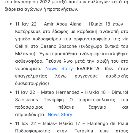
του Ιανουαρίου 2022 μεταξύ παικτών συλλόγων κατά τη
διάρκεια αγώνων ή προπονήσεων.
11 Ιαν 22 – Amir Abou Aiana – Ηλικία 18 ετών –
Κατέρρευσε στο έδαφος με καρδιακή ανακοπή στο
γήπεδο ποδοσφαίρου του ορφανοτροφείου της via
Cellini στο Cesano Boscone (ενδοχώρα δυτικά του
Μιλάνου) . Έγινε προσπάθεια ανάνηψης και κλήθηκε
ασθενοφόρο. Πέθανε λίγο μετά την άφιξή του στο
νοσοκομείο.
News Story
ΕΞΑΙΡΕΙΤΑΙ
(δεν ήταν
επαγγελματίας λόγω συγγενούς καρδιακής
δυσλειτουργίας)
11 Ιαν 22 – Mateo Hernandez – Ηλικία 18 – Dimurol
Salesianos Τενερίφη Ο τερματοφύλακας του
ποδοσφαίρου πέθανε ξαφνικά και
απροσδόκητα.
News Story
11 Ιαν 22 – Isaías- Ηλικία 17 – Flamengo de Piauí
Ποδοσφαιριστής στην Teresina είπε στους