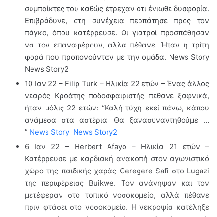
συμπαίκτες του καθώς έτρεχαν ότι ένιωθε δυσφορία.
Επιβράδυνε, στη συνέχεια περπάτησε προς τον
πάγκο, όπου κατέρρευσε. Οι γιατροί προσπάθησαν
να τον επαναφέρουν, αλλά πέθανε. Ήταν η τρίτη
φορά που προπονούνταν με την ομάδα. News Story
News Story2
10 Ιαν 22 – Filip Turk – Ηλικία 22 ετών – Ένας άλλος
νεαρός Κροάτης ποδοσφαιριστής πέθανε ξαφνικά,
ήταν μόλις 22 ετών: “Καλή τύχη εκεί πάνω, κάπου
ανάμεσα στα αστέρια. Θα ξανασυναντηθούμε …
”
News Story
News Story2
6 Ιαν 22 – Herbert Afayo – Ηλικία 21 ετών –
Κατέρρευσε με καρδιακή ανακοπή στον αγωνιστικό
χώρο της παιδικής χαράς Geregere Safi στο Lugazi
της περιφέρειας Buikwe. Τον ανάνηψαν και τον
μετέφεραν στο τοπικό νοσοκομείο, αλλά πέθανε
πριν φτάσει στο νοσοκομείο. Η νεκροψία κατέληξε