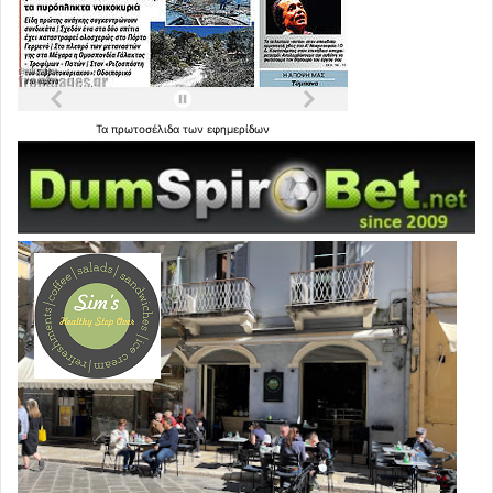
Τα
πρωτοσέλιδα
των
εφημερίδων