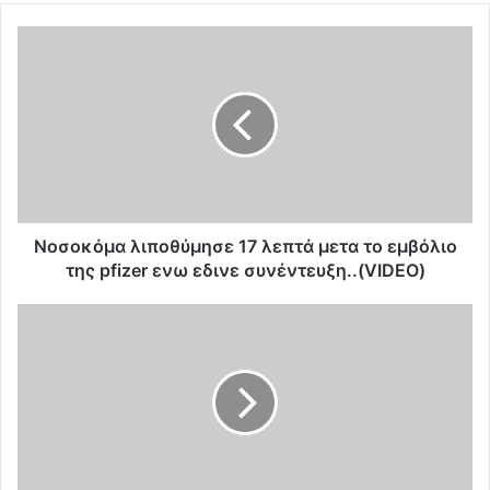
Ν
ο
σ
ο
κ
ό
μ
α
λ
ι
Νοσοκόμα λιποθύμησε 17 λεπτά μετα το εμβόλιο
π
της pfizer ενω εδινε συνέντευξη..(VIDEO)
ο
θ
Η
ύ
K
μ
υ
η
β
σ
ε
ε
ρ
1
ν
7
η