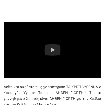
Δείτε και ακούστε πως χαρακτήρισε ΤΑ ΧΡΙΣΤΟΥΓΕΝΝΑ ο
Υπουργός Υγείας….Τα ειπε ΔΗΘΕΝ ΓΙΟΡΤΗ!!! Το οτι
γεννήθηκε ο Χριστός είναι ΔΗΘΕΝ ΓΙΟΡΤΗ για τον Κικίλια
και την Κυβέρνηση Μητσοτάκη…