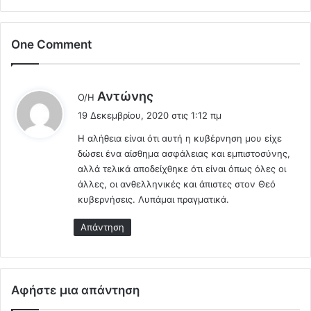
κ
f
ι
i
σ
z
One Comment
η
e
β
r
ά
ε
ζ
λ
Αντώνης
Ο/Η
ν
ε
έ
19 Δεκεμβρίου, 2020 στις 1:12 πμ
ω
ι
ε
ε
Τ
Η αλήθεια είναι ότι αυτή η κυβέρνηση μου είχε
ι
δ
α
δώσει ένα αίσθημα ασφάλειας και εμπιστοσύνης,
:
ι
φ
αλλά τελικά αποδείχθηκε ότι είναι όπως όλες οι
ν
ό
άλλες, οι ανθελληνικές και άπιστες στον Θεό
ε
π
κυβερνήσεις. Λυπάμαι πραγματικά.
σ
λ
υ
α
Απάντηση
ν
κ
έ
α
ν
σ
τ
τ
Αφήστε μια απάντηση
ε
ι
υ
ς