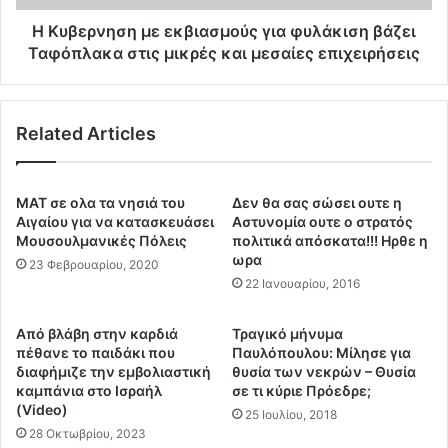
λ
σ
ε
η
Η Kυβερνηση με εκβιασμούς για φυλάκιση βάζει
π
μ
Ταφόπλακα στις μικρές και μεσαίες επιχειρήσεις
τ
ε
ά
ε
μ
κ
Related Articles
ε
β
τ
ι
α
α
τ
σ
ΜΑΤ σε ολα τα νησιά του
Δεν θα σας σώσει ουτε η
ο
μ
Αιγαίου για να κατασκευάσει
Αστυνομία ουτε ο στρατός
ε
ο
Μουσουλμανικές Πόλεις
πολιτικά απόσκατα!!! Ηρθε η
μ
ωρα
ύ
23 Φεβρουαρίου, 2020
β
ς
22 Ιανουαρίου, 2016
ό
γ
λ
ι
Aπό βλάβη στην καρδιά
Τραγικό μήνυμα
ι
α
πέθανε το παιδάκι που
Παυλόπουλου: Μίλησε για
ο
φ
διαφήμιζε την εμβολιαστική
θυσία των νεκρών – Θυσία
τ
υ
καμπάνια στο Ισραήλ
σε τι κύριε Πρόεδρε;
η
λ
(Video)
25 Ιουλίου, 2018
ς
ά
28 Οκτωβρίου, 2023
p