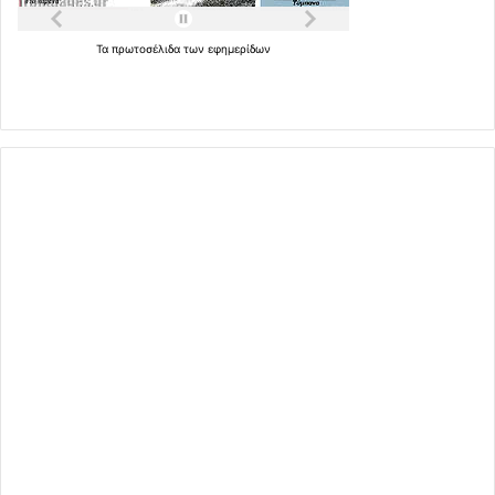
Τα
πρωτοσέλιδα
των
εφημερίδων