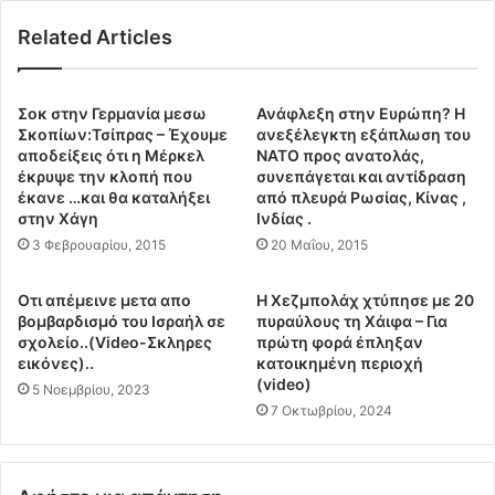
ρ
λ
Related Articles
γ
ο
ο
γ
ύ
ι
μ
κ
Σοκ στην Γερμανία μεσω
Ανάφλεξη στην Ευρώπη? Η
ε
ώ
Σκοπίων:Τσίπρας – Έχουμε
ανεξέλεγκτη εξάπλωση του
τ
ν
αποδείξεις ότι η Μέρκελ
ΝΑΤΟ προς ανατολάς,
α
έκρυψε την κλοπή που
συνεπάγεται και αντίδραση
ό
έκανε …και θα καταλήξει
από πλευρά Ρωσίας, Κίνας ,
c
π
στην Χάγη
Ινδίας .
o
λ
v
3 Φεβρουαρίου, 2015
20 Μαΐου, 2015
ω
i
ν
d
σ
Οτι απέμεινε μετα απο
Η Χεζμπολάχ χτύπησε με 20
p
τ
βομβαρδισμό του Ισραήλ σε
πυραύλους τη Χάιφα – Για
a
η
σχολείο..(Video-Σκληρες
πρώτη φορά έπληξαν
s
ν
εικόνες)..
κατοικημένη περιοχή
s
(video)
Ο
5 Νοεμβρίου, 2023
κ
υ
7 Οκτωβρίου, 2024
α
κ
ι
ρ
ο
α