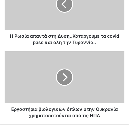
ί
α
α
π
α
ν
Η Ρωσία απαντά στη Δυση..Καταργούμε τα covid
τ
pass και ολη την Τυραννία..
ά
σ
Ε
τ
ρ
η
γ
Δ
α
υ
σ
σ
τ
η
ή
.
ρ
.
ι
Κ
α
Εργαστήρια βιολογικών όπλων στην Ουκρανία
α
β
χρηματοδοτούνται από τις ΗΠΑ
τ
ι
α
ο