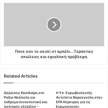
σ
Π
ί
α
α
ν
ς
ε
σ
σ
τ
α
η
ν
Δ
τ
υ
ο
σ
σ
Πανε σαν το σκυλί στ αμπέλι...Τεράστιες
η
κ
απώλειες και εφιαλτική πρόβλεψη
?
υ
?
λ
?
ί
Related Articles
Α
σ
ν
τ
ά
α
λ
μ
Δηλώσεις Κασιδιάρη στο
H Υπ. Ευρωβουλευτής
υ
π
Ραδιο Νεάπολη για
Αντολένα Βαραγγούλη στην
σ
έ
λαθρομεταναστευτικό και
ΕΡΑ Κέρκυρας για τις
η
πολιτικές εξελίξεις –
Ευρωεκλογές.
λ