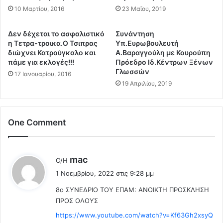
α
ι
10 Μαρτίου, 2016
23 Μαΐου, 2019
π
.
ο
.
Δεν δέχεται το ασφαλιστικό
Συνάντηση
τ
.
η Τετρα-τροικα.Ο Τσιπρας
Υπ.Ευρωβουλευτή
ο
Τ
διώχνει Κατρούγκαλο και
Α.Βαραγγούλη με Κουρούπη
ν
ε
πάμε για εκλογές!!!
Πρόεδρο Ιδ.Κέντρων Ξένων
Δ
ρ
Γλωσσών
17 Ιανουαρίου, 2016
η
ά
19 Απριλίου, 2019
μ
σ
ή
τ
τ
ι
ρ
One Comment
ε
η
ς
Λ
α
ι
π
λ
mac
Ο/Η
ά
ώ
έ
1 Νοεμβρίου, 2022 στις 9:28 μμ
τ
λ
ε
σ
ε
8ο ΣΥΝΕΔΡΙΟ ΤΟΥ ΕΠΑΜ: ANOIKTH ΠΡΟΣΚΛΗΣΗ
ι
ο
ι
ΠΡΟΣ ΟΛΟΥΣ
:
(
ε
https://www.youtube.com/watch?v=Kf63Gh2xsyQ
V
ς