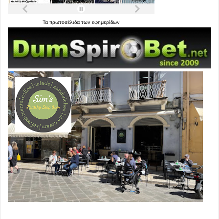
Τα
πρωτοσέλιδα
των
εφημερίδων