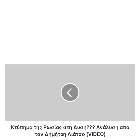
Κ
τ
ύ
π
η
μ
α
τ
η
ς
Κτύπημα της Ρωσίας στη Δυση??? Ανάλυση απο
Ρ
τον Δημήτρη Λιάτσο (VIDEO)
ω