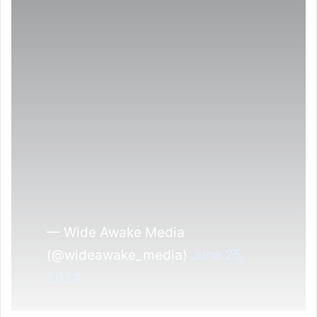
— Wide Awake Media
(@wideawake_media)
June 25,
2024