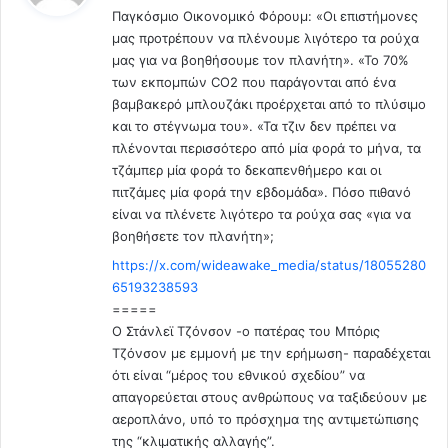
τ
ε
Παγκόσμιο Οικονομικό Φόρουμ: «Οι επιστήμονες
ι
ο
3
μας προτρέπουν να πλένουμε λιγότερο τα ρούχα
:
υ
3
μας για να βοηθήσουμε τον πλανήτη». «Το 70%
Ν
%
των εκπομπών CO2 που παράγονται από ένα
Α
δ
βαμβακερό μπλουζάκι προέρχεται από το πλύσιμο
Τ
ε
και το στέγνωμα του». «Τα τζιν δεν πρέπει να
Ο
ί
πλένονται περισσότερο από μία φορά το μήνα, τα
φ
χ
τζάμπερ μία φορά το δεκαπενθήμερο και οι
έ
ν
πιτζάμες μία φορά την εβδομάδα». Πόσο πιθανό
ρ
ο
ν
είναι να πλένετε λιγότερο τα ρούχα σας «για να
υ
ε
βοηθήσετε τον πλανήτη»;
ν
ι
τ
https://x.com/wideawake_media/status/18055280
Π
α
65193238593
Ο
π
=====
Λ
ρ
Ο Στάνλεϊ Τζόνσον -ο πατέρας του Μπόρις
Ε
ώ
Τζόνσον με εμμονή με την ερήμωση- παραδέχεται
Μ
τ
ότι είναι “μέρος του εθνικού σχεδίου” να
Ο
α
απαγορεύεται στους ανθρώπους να ταξιδεύουν με
!
α
αεροπλάνο, υπό το πρόσχημα της αντιμετώπισης
!
π
της “κλιματικής αλλαγής”.
ο