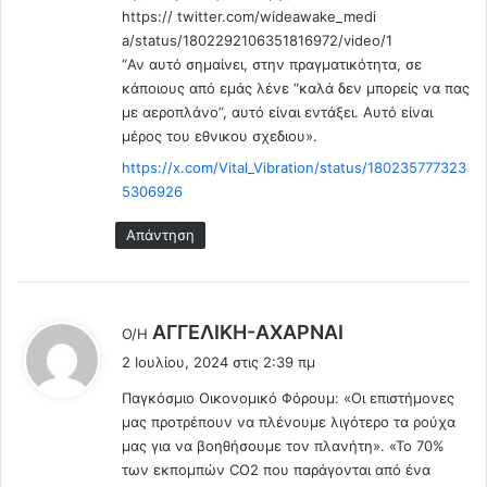
https:// twitter.com/wideawake_medi
τ
a/status/1802292106351816972/video/1
ε
“Αν αυτό σημαίνει, στην πραγματικότητα, σε
λ
κάποιους από εμάς λένε “καλά δεν μπορείς να πας
έ
με αεροπλάνο”, αυτό είναι εντάξει. Αυτό είναι
σ
μέρος του εθνικου σχεδιου».
μ
α
https://x.com/Vital_Vibration/status/180235777323
τ
5306926
α
Απάντηση
λ
ΑΓΓΕΛΙΚΗ-ΑΧΑΡΝΑΙ
Ο/Η
έ
2 Ιουλίου, 2024 στις 2:39 πμ
ε
Παγκόσμιο Οικονομικό Φόρουμ: «Οι επιστήμονες
ι
μας προτρέπουν να πλένουμε λιγότερο τα ρούχα
:
μας για να βοηθήσουμε τον πλανήτη». «Το 70%
των εκπομπών CO2 που παράγονται από ένα