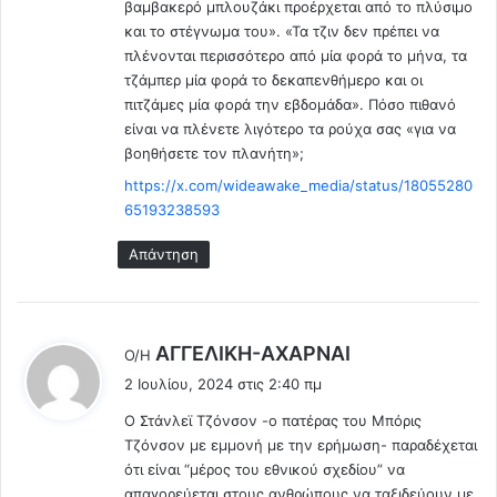
βαμβακερό μπλουζάκι προέρχεται από το πλύσιμο
και το στέγνωμα του». «Τα τζιν δεν πρέπει να
πλένονται περισσότερο από μία φορά το μήνα, τα
τζάμπερ μία φορά το δεκαπενθήμερο και οι
πιτζάμες μία φορά την εβδομάδα». Πόσο πιθανό
είναι να πλένετε λιγότερο τα ρούχα σας «για να
βοηθήσετε τον πλανήτη»;
https://x.com/wideawake_media/status/18055280
65193238593
Απάντηση
λ
ΑΓΓΕΛΙΚΗ-ΑΧΑΡΝΑΙ
Ο/Η
έ
2 Ιουλίου, 2024 στις 2:40 πμ
ε
Ο Στάνλεϊ Τζόνσον -ο πατέρας του Μπόρις
ι
Τζόνσον με εμμονή με την ερήμωση- παραδέχεται
:
ότι είναι “μέρος του εθνικού σχεδίου” να
απαγορεύεται στους ανθρώπους να ταξιδεύουν με