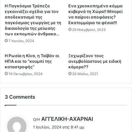
ω
α
Η Παγκόσμια Τράπεζα
Ενα χρεοκοπημένο κόμμα
π
ξ
εγκαινιάζει σχέδιο για τον
κυβερνά τη Χώρα!! Μπορεί
α
η
αποδεκατισμό της
να παίρνει αποφάσεις?
ϊ
παγκόσμιας γεωργίας με τη
Εκατομμύρια τα φέσια!!!
τ
κ
δικαιολογία της μείωσης
η
29 Νοεμβρίου, 2023
των εκπομπών άνθρακα…
έ
ς
ς
7 Ιουνίου, 2024
Λ
Χ
ε
ώ
π
Η Ρωσία η Κίνα, η Ταϊβάν οι
Ξεχωρίζουν τους
ρ
έ
ΗΠΑ και το “κουμπί της
ανεμβολίαστους με ειδική
ε
ν
καταστροφής”
κάμερα??
ς
σ
16 Οκτωβρίου, 2024
20 Μαΐου, 2021
κ
τ
α
η
τ
Γ
ε
3 Comments
α
ν
λ
τ
λ
ο
ί
λ
ΑΓΓΕΛΙΚΗ-ΑΧΑΡΝΑΙ
Ο/Η
λ
α
έ
ή
1 Ιουλίου, 2024 στις 8:41 μμ
μ
ε