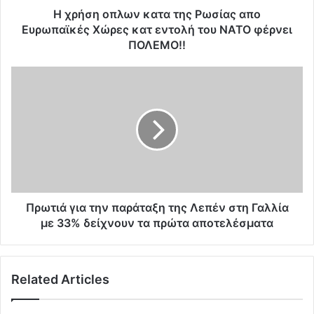
ω
H χρήση οπλων κατα της Ρωσίας απο
ν
Ευρωπαϊκές Χώρες κατ εντολή του ΝΑΤΟ φέρνει
κ
ΠΟΛΕΜΟ!!
α
τ
Π
α
ρ
τ
ω
η
τ
ς
ι
Ρ
ά
ω
γ
σ
ι
ί
α
α
τ
Πρωτιά για την παράταξη της Λεπέν στη Γαλλία
ς
η
με 33% δείχνουν τα πρώτα αποτελέσματα
α
ν
π
π
ο
α
Ε
Related Articles
ρ
υ
ά
ρ
τ