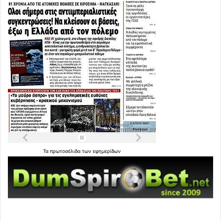
Τα
πρωτοσέλιδα
των
εφημερίδων