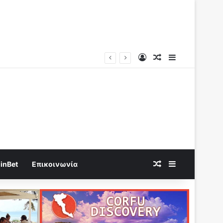
Log In
Random Article
Sidebar
Random Article
Sidebar
inBet
Επικοινωνία