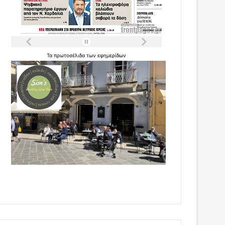
Τα
πρωτοσέλιδα
των
εφημερίδων