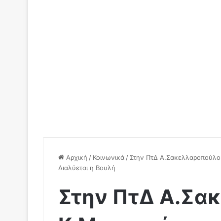
Αρχική
/
Κοινωνικά
/
Στην ΠτΔ Α.Σακελλαροπούλο
Διαλύεται η Βουλή
Στην ΠτΔ Α.Σα