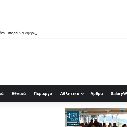
εν μπορεί να «ψήνεται» στο αεροδρόμιo της κ.Γκίκα
κά
Εθνικά
Περίεργα
Αθλητικά
Αρθρα
SalaryW