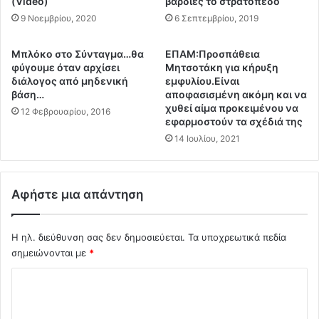
κ
(Video)
βάρδιες το στρατόπεδο
τ
ρ
9 Νοεμβρίου, 2020
6 Σεπτεμβρίου, 2019
ρ
έ
α
μ
Mπλόκο στο Σύνταγμα…θα
ΕΠΑΜ:Προσπάθεια
τ
ι
φύγουμε όταν αρχίσει
Μητσοτάκη για κήρυξη
ο
σ
διάλογος από μηδενική
εμφυλίου.Είναι
ύ
ε
βάση…
αποφασισμένη ακόμη και να
κ
τ
χυθεί αίμα προκειμένου να
12 Φεβρουαρίου, 2016
α
ο
εφαρμοστούν τα σχέδιά της
ι
π
14 Ιουλίου, 2021
π
ό
ρ
ρ
ο
ι
Αφήστε μια απάντηση
κ
σ
α
μ
λ
α
Η ηλ. διεύθυνση σας δεν δημοσιεύεται.
Τα υποχρεωτικά πεδία
ο
τ
σημειώνονται με
*
ύ
ο
ν
υ
Σ
Ε
Ο
χ
Δ