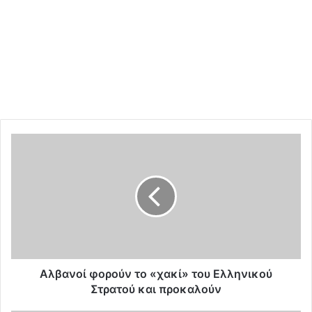
Α
λ
β
α
ν
ο
ί
φ
ο
ρ
Αλβανοί φορούν το «χακί» του Ελληνικού
ο
Στρατού και προκαλούν
ύ