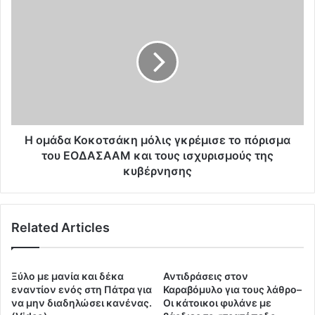
ν
Η
τ
ο
ο
μ
«
ά
χ
δ
α
α
κ
Κ
ί
ο
»
κ
τ
ο
Η ομάδα Κοκοτσάκη μόλις γκρέμισε το πόρισμα
ο
τ
του ΕΟΔΑΣΑΑΜ και τους ισχυρισμούς της
υ
σ
κυβέρνησης
Ε
ά
λ
κ
λ
η
η
Related Articles
μ
ν
ό
ι
λ
κ
ι
Ξύλο με μανία και δέκα
Αντιδράσεις στον
ο
ς
εναντίον ενός στη Πάτρα για
Καραβόμυλο για τους λάθρο–
ύ
γ
να μην διαδηλώσει κανένας.
Οι κάτοικοι φυλάνε με
Σ