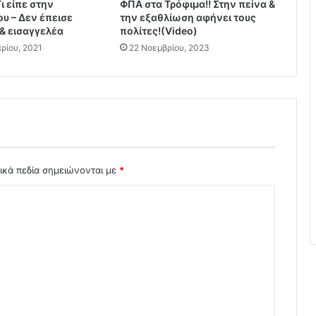
ι είπε στην
ν
ΦΠΑ στα Τρόφιμα!! Στην πεiνα &
ου – Δεν έπεισε
την εξαθλίωση αφήνει τους
ώ
 & εισαγγελέα
πoλίτες!(Video)
σ
ρίου, 2021
ε
22 Νοεμβρίου, 2023
ι
ς
&
1
1
2
.
.
ικά πεδία σημειώνονται με
*
Π
ρ
ό
λ
η
ψ
η
Μ
Η
Δ