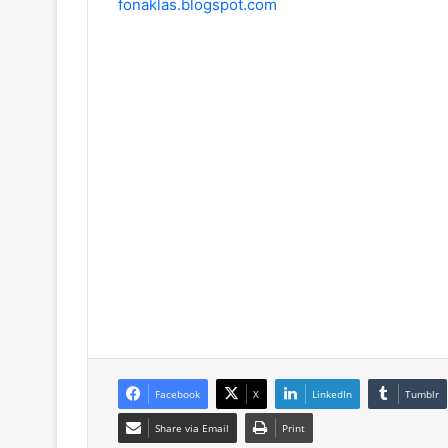
fonaklas.blogspot.com
Facebook
X
LinkedIn
Tumblr
Share via Email
Print