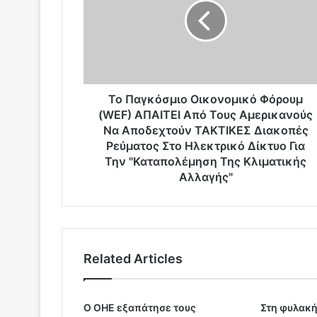
α
γ
κ
ό
σ
μ
ι
Το Παγκόσμιο Οικονομικό Φόρουμ
ο
(WEF) ΑΠΑΙΤΕΙ Από Τους Αμερικανούς
Ο
Να Αποδεχτούν ΤΑΚΤΙΚΕΣ Διακοπές
ι
Ρεύματος Στο Ηλεκτρικό Δίκτυο Για
κ
Την "Καταπολέμηση Της Κλιματικής
ο
Αλλαγής"
ν
ο
μ
ι
κ
Related Articles
ό
Φ
ό
ρ
Ο ΟΗΕ εξαπάτησε τους
Στη φυλακή