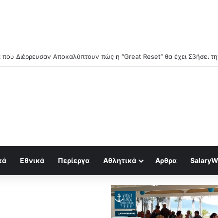
κά
Εθνικά
Περίεργα
Αθλητικά
Αρθρα
SalaryW