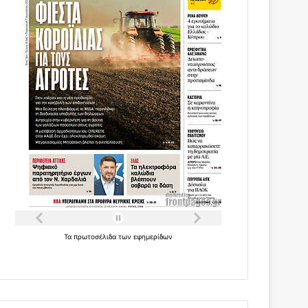
Τα
πρωτοσέλιδα
των
εφημερίδων