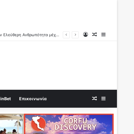
Log In
Random Article
Sidebar
Ν.Αντωνιάδης: Γνώριζαν τι συνέβαινε..Η πραγματική αιτία των αιφνίδιων θανάτων θα βεβαιώνεται και ερχονται οι μέγιστες ποινές!!
Random Article
Sidebar
inBet
Επικοινωνία