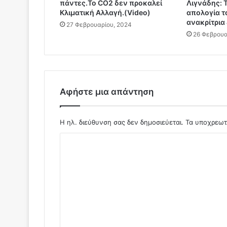
ο
πάντες.Το CO2 δεν προκαλεί
Λιγνάδης: Τ
Κλιματική Αλλαγή.(Video)
απολογία τ
υ
ανακρίτρια
μ
27 Φεβρουαρίου, 2024
(
26 Φεβρουα
W
E
F
)
Α
Αφήστε μια απάντηση
Π
Α
Ι
Η ηλ. διεύθυνση σας δεν δημοσιεύεται.
Τα υποχρεωτ
Τ
Σ
Ε
Ι
χ
Α
ό
π
ό
λ
Τ
ι
ο
υ
ο
ς