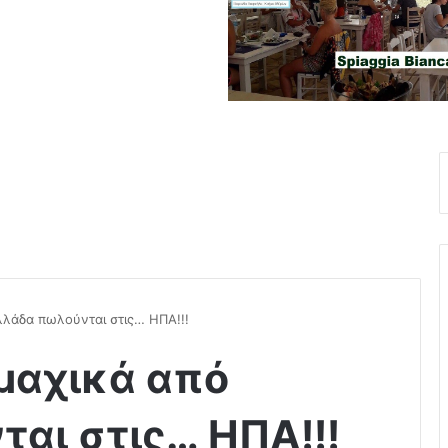
λλάδα πωλούνται στις… ΗΠΑ!!!
μαχικά από
αι στις… ΗΠΑ!!!