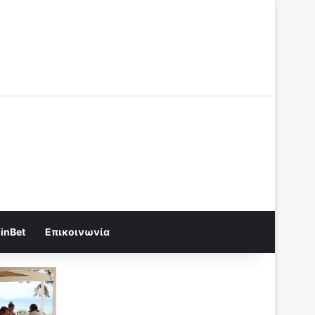
Log In
Random Article
Sidebar
Random Article
Sidebar
inBet
Επικοινωνία