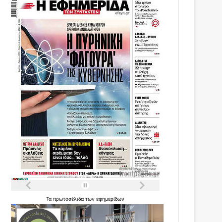
Τα
πρωτοσέλιδα
των
εφημερίδων