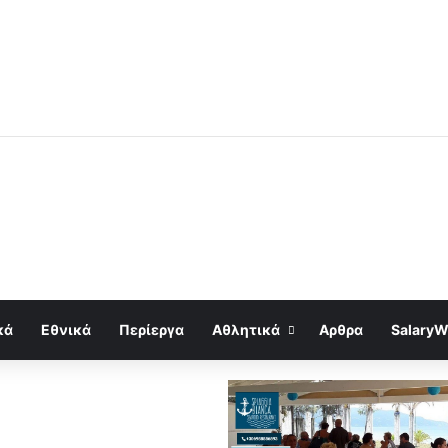
κά
Εθνικά
Περίεργα
Αθλητικά
Αρθρα
SalaryW