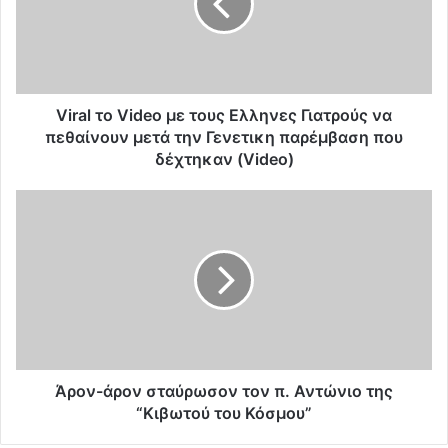
l
τ
ο
V
i
d
Viral το Video με τους Ελληνες Γιατρούς να
e
πεθαίνουν μετά την Γενετικη παρέμβαση που
o
δέχτηκαν (Video)
μ
ε
Ά
τ
ρ
ο
ο
υ
ν
ς
-
Ε
ά
λ
ρ
λ
ο
η
ν
ν
σ
Άρον-άρον σταύρωσον τον π. Αντώνιο της
ε
τ
“Κιβωτού του Κόσμου”
ς
α