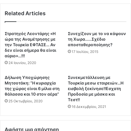
Γ
ύ
ι
ρ
α
Related Articles
ω
τ
σ
ρ
ο
ο
ν
Στρατηγός Λεοντάρης «Η
Συνεχίζουν με το να κάψουν
ύ
τ
ώρα της Αναμέτρησης με
τη Χωρα……Σχέδιο
ς
ο
την Τουρκία ΕΦΤΑΣΕ… Αν
αποσταθεροποίησης?
ν
δεν είναι σήμερα θα είναι
ν
17 Ιουλίου, 2015
α
αύριο»…!!!
π
π
.
24 Ιουνίου, 2020
ε
Α
θ
ν
Δήλωση Υποχώρησης
Συνεκμετάλλευση με
α
τ
Μητσοτάκη: “Η κυριαρχία
Τουρκία μεσω εταιρειών…Η
ί
ώ
της χώρας είναι 6 μίλια στη
εισβολή ξεκίνησε!!Εσχατη
ν
ν
θάλασσα και 10 στον αέρα”
Προδοσία με μάσκα και
ο
ι
Τεστ!!
25 Οκτωβρίου, 2020
υ
ο
16 Δεκεμβρίου, 2021
ν
τ
μ
η
ε
ς
Αφήστε μια απάντηση
τ
“