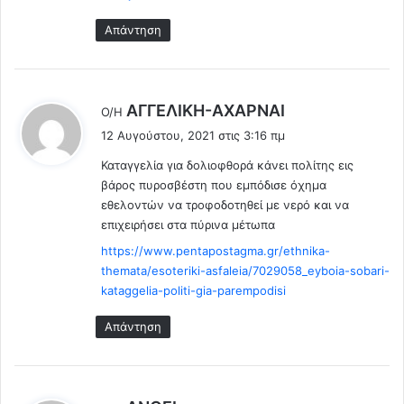
Απάντηση
λ
AΓΓΕΛΙΚΗ-ΑΧΑΡΝΑΙ
Ο/Η
έ
12 Αυγούστου, 2021 στις 3:16 πμ
ε
Καταγγελία για δολιοφθορά κάνει πολίτης εις
ι
βάρος πυροσβέστη που εμπόδισε όχημα
:
εθελοντών να τροφοδοτηθεί με νερό και να
επιχειρήσει στα πύρινα μέτωπα
https://www.pentapostagma.gr/ethnika-
themata/esoteriki-asfaleia/7029058_eyboia-sobari-
kataggelia-politi-gia-parempodisi
Απάντηση
λ