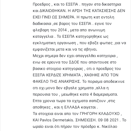
!
Προεδρος , και το ΕΣΕΠΑ . πηγαν στα δικαστηρια
και ΔΙΚΑΙΩΘΗΚΑΝ. Η ΑΡΣΗ ΤΗΣ ΚΑΤΑΣΧΕΣΗΣ ΔΕΝ
ΕΧΕΙ ΓΙΝΕΙ ΩΣ ΣΗΜΕΡΑ. Η πρωτη κατ εντολη
διαδικασια ,σε βαρος του ΕΣΕΠΑ . εγινε τον
φλεβαρη του 2014 , μετα απο ανωνυμη
καταγγελια . Το ΕΣΕΠΑ κατηγορηθηκε ως
εγκληματικη οργανωση , που εβαζε φωτιες ,για να
εμφανιζεται μετα και να τις σβηνει.
Μεχρι σημερα δεν εχει απαγγελθει κατηγορια ,
ενω σε ερευνα του ΣΔΟΕ που απαντουσε στο
βασικο στοιχειο κατηγοριας , οτι ο προεδρος του
ΕΣΕΠΑ ΚΕΡΔΙΖΕ ΧΡΗΜΑΤΑ , ΧΑΘΗΚΕ ΑΠΟ ΤΟΝ
ΦΑΚΕΛΟ ΤΗΣ ΑΝΑΚΡΙΣΗΣ. Το πορισμα αποδεικνυε
οτι οχι μονο δεν εβγαλε χρηματα ,αλλα η
περιουσια του , μειωθηκε κατα 4 διαμερισματα.
Επτα χρονια τωρα τα οχηματα σαπιζουν ,στις
αποθηκες , και η ΕΛΛΑΔΑ καιγεται .
Τα στοιχεια ειναι απο τον ΓΡΗΓΟΡΗ ΚΛΑΔΟΥΧΟ ,
ΚΑΙ Pavlos Dermetakis. ΣΗΜΕΙΩΣΗ. 09 08 2021 . Το
ωραίο ειναι ότι πήραν τον πρόεδρο κ. Νικόλαο