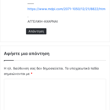
——
https://www.mdpi.com/2071-1050/12/21/8822/htm
.
AΓΓΕΛΙΚΗ-ΑΧΑΡΝΑΙ
Απάντηση
Αφήστε μια απάντηση
Η ηλ. διεύθυνση σας δεν δημοσιεύεται.
Τα υποχρεωτικά πεδία
σημειώνονται με
*
Σ
χ
ό
λ