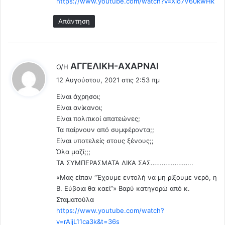
https://www.youtube.com/watch?v=Xio7V60kwHk
Απάντηση
λ
AΓΓΕΛΙΚΗ-ΑΧΑΡΝΑΙ
Ο/Η
έ
12 Αυγούστου, 2021 στις 2:53 πμ
ε
Είναι άχρησοι;
ι
Είναι ανίκανοι;
:
Είναι πολιτικοί απατεώνες;
Τα παίρνουν από συμφέροντα;;
Είναι υποτελείς στους ξένους;;
Όλα μαζί;;;
TA ΣΥΜΠΕΡΑΣΜΑΤΑ ΔΙΚΑ ΣΑΣ…………………..
«Μας είπαν “Έχουμε εντολή να μη ρίξουμε νερό, η
Β. Εύβοια θα καεί”» Βαρύ κατηγορώ από κ.
Σταματούλα
https://www.youtube.com/watch?
v=rAijL11ca3k&t=36s