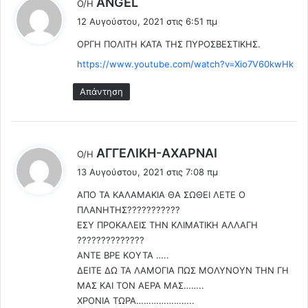
ANGEL
Ο/Η
έ
12 Αυγούστου, 2021 στις 6:51 πμ
ε
ΟΡΓΗ ΠΟΛΙΤΗ ΚΑΤΑ ΤΗΣ ΠΥΡΟΣΒΕΣΤΙΚΗΣ.
ι
:
https://www.youtube.com/watch?v=Xio7V60kwHk
Απάντηση
λ
AΓΓΕΛΙΚΗ-ΑΧΑΡΝΑΙ
Ο/Η
έ
13 Αυγούστου, 2021 στις 7:08 πμ
ε
ΑΠΟ ΤΑ ΚΑΛΑΜΑΚΙΑ ΘΑ ΣΩΘΕΙ ΛΕΤΕ Ο
ι
ΠΛΑΝΗΤΗΣ???????????
:
ΕΣΥ ΠΡΟKΑΛΕΙΣ ΤΗΝ ΚΛΙΜΑΤΙΚΗ ΑΛΛΑΓΗ
??????????????
ΑΝΤΕ ΒΡΕ ΚΟΥΤΑ …..
ΔΕΙΤΕ ΔΩ ΤΑ ΛΑΜΟΓΙΑ ΠΩΣ ΜΟΛΥΝΟΥΝ ΤΗΝ ΓΗ
ΜΑΣ ΚΑΙ ΤΟΝ ΑΕΡΑ ΜΑΣ……..
ΧΡΟΝΙΑ ΤΩΡΑ…………………..