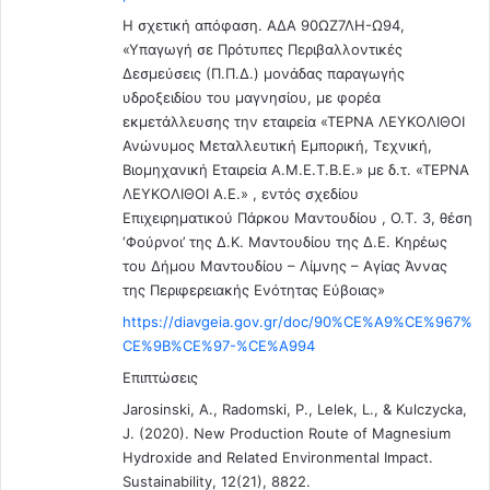
Η σχετική απόφαση. ΑΔΑ 90ΩΖ7ΛΗ-Ω94,
«Υπαγωγή σε Πρότυπες Περιβαλλοντικές
Δεσμεύσεις (Π.Π.Δ.) μονάδας παραγωγής
υδροξειδίου του μαγνησίου, με φορέα
εκμετάλλευσης την εταιρεία «ΤΕΡΝΑ ΛΕΥΚΟΛΙΘΟΙ
Ανώνυμος Μεταλλευτική Εμπορική, Τεχνική,
Βιομηχανική Εταιρεία Α.Μ.Ε.Τ.Β.Ε.» με δ.τ. «ΤΕΡΝΑ
ΛΕΥΚΟΛΙΘΟΙ Α.Ε.» , εντός σχεδίου
Επιχειρηματικού Πάρκου Μαντουδίου , Ο.Τ. 3, θέση
‘Φούρνοι’ της Δ.Κ. Μαντουδίου της Δ.Ε. Κηρέως
του Δήμου Μαντουδίου – Λίμνης – Αγίας Άννας
της Περιφερειακής Ενότητας Εύβοιας»
https://diavgeia.gov.gr/doc/90%CE%A9%CE%967%
CE%9B%CE%97-%CE%A994
Επιπτώσεις
Jarosinski, A., Radomski, P., Lelek, L., & Kulczycka,
J. (2020). New Production Route of Magnesium
Hydroxide and Related Environmental Impact.
Sustainability, 12(21), 8822.