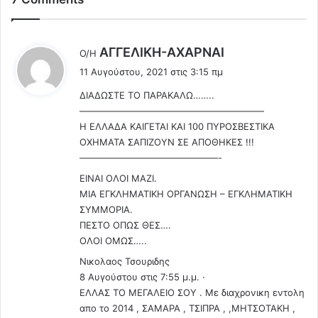
τ
ξ
ι
ω
έ
α
ς
π
λ
ΑΓΓEΛΙΚΗ-ΑΧΑΡΝΑΙ
Ο/Η
.
ό
έ
11 Αυγούστου, 2021 στις 3:15 πμ
Π
τ
ε
α
ο
ΔΙΑΔΩΣΤΕ ΤΟ ΠΑΡΑΚΑΛΩ……..
ι
ρ
“
————————————————————
:
α
σ
Η ΕΛΛΑΔΑ ΚΑΙΓΕΤΑΙ ΚΑΙ 100 ΠΥΡΟΣΒΕΣΤΙΚΑ
ι
π
ΟΧΗΜΑΤΑ ΣΑΠΙΖΟΥΝ ΣΕ ΑΠΟΘΗΚΕΣ !!!
τ
ί
———————————————-
ή
τ
ΕΙΝΑΙ ΟΛΟΙ ΜΑΖΙ.
θ
ι
ΜΙΑ ΕΓΚΛΗΜΑΤΙΚΗ ΟΡΓΑΝΩΣΗ – ΕΓΚΛΗΜΑΤΙΚΗ
η
τ
κ
ΣΥΜΜΟΡΙΑ.
ο
ε
ΠΕΣΤΟ ΟΠΩΣ ΘΕΣ….
υ
Ο
ΟΛΟΙ ΟΜΩΣ…..
Η
Υ
θ
Νικολαος Τσουριδης
π
ο
8 Αυγούστου στις 7:55 μ.μ. ·
ο
π
ΕΛΛΑΣ ΤΟ ΜΕΓΑΛΕΙΟ ΣΟΥ . Με διαχρονικη εντολη
σ
ο
απο το 2014 , ΣΑΜΑΡΑ , ΤΣΙΠΡΑ , ,ΜΗΤΣΟΤΑΚΗ ,
τ
ι