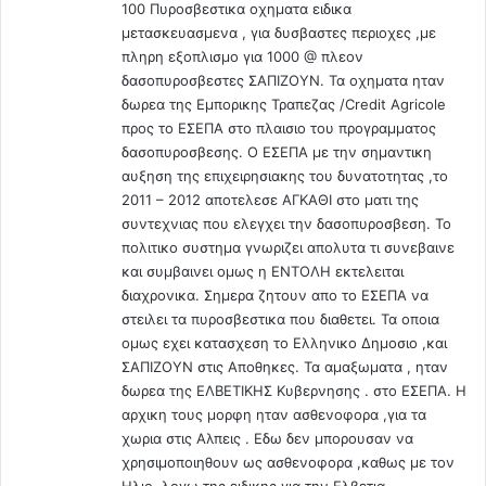
100 Πυροσβεστικα οχηματα ειδικα
ρ
ο
μετασκευασμενα , για δυσβαστες περιοχες ,με
ά
ύ
πληρη εξοπλισμο για 1000 @ πλεον
τ
”
δασοπυροσβεστες ΣΑΠΙΖΟΥΝ. Τα οχηματα ηταν
η
π
δωρεα της Εμπορικης Τραπεζας /Credit Agricole
γ
έ
προς το ΕΣΕΠΑ στο πλαισιο του προγραμματος
ο
ν
δασοπυροσβεσης. Ο ΕΣΕΠΑ με την σημαντικη
ς
τ
Α
αυξηση της επιχειρησιακης του δυνατοτητας ,το
ε
ε
2011 – 2012 αποτελεσε ΑΓΚΑΘΙ στο ματι της
κ
ρ
συντεχνιας που ελεγχει την δασοπυροσβεση. Το
α
ο
λ
πολιτικο συστημα γνωριζει απολυτα τι συνεβαινε
π
λ
και συμβαινει ομως η ΕΝΤΟΛΗ εκτελειται
ο
ι
διαχρονικα. Σημερα ζητουν απο το ΕΣΕΠΑ να
ρ
τ
στειλει τα πυροσβεστικα που διαθετει. Τα οποια
ί
έ
ομως εχει κατασχεση το Ελληνικο Δημοσιο ,και
α
χ
ΣΑΠΙΖΟΥΝ στις Αποθηκες. Τα αμαξωματα , ηταν
ς
ν
δωρεα της ΕΛΒΕΤΙΚΗΣ Κυβερνησης . στο ΕΣΕΠΑ. Η
.
ε
αρχικη τους μορφη ηταν ασθενοφορα ,για τα
ς
χωρια στις Αλπεις . Εδω δεν μπορουσαν να
!
χρησιμοποιηθουν ως ασθενοφορα ,καθως με τον
Ε
Ηλιο ,λογω της ειδικης για την Ελβετια