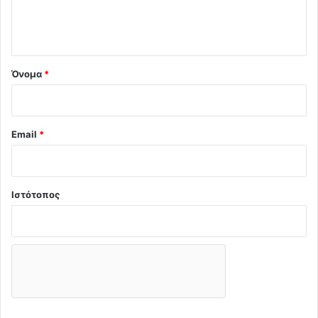
ι
ο
*
Όνομα
*
Email
*
Ιστότοπος