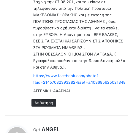
Σαχινη την 07 08 201 ,και του είπαν οτι
τηλεφωνούν από την Πολιτική Προστασία
ΜΑΚΕΔΟΝΙΑΣ -ΘΡΑΚΗΣ και με εντολή της
ΠΟΛΙΤΙΚΗΣ ΠΡΟΣΤΑΣΙΑΣ ΤΗΣ ΑΘΗΝΑΣ , όσα
πυροσβεστικά οχήματα διαθέτη , να τα στειλει
στην ΕΥΒΟΙΑ. Η Απαντηση του , ΒΡΕ ΒΛΑΚΕΣ,
ΕΣΕΙΣ ΤΑ ΕΧΕΤΑΙ ΚΑΙ ΣΑΠΙΖΟΥΝ ΣΤΙΣ ΑΠΟΘΗΚΕΣ
ΣΤΑ ΡΙΖΩΜΑΤΑ ΗΜΑΘΕΙΑΣ ,
ΣΤΗΝ ΘΕΣΣΑΛΟΝΙΚΗ ,ΚΑΙ ΣΤΟΝ ΛΑΓΚΑΔΑ. (
Εγκεφαλικα επαθαν και στην Θεσσαλονικη ,αλλα
και στην Αθηνα.).
https://www.facebook.com/photo?
fbid=214570823932827&set=a.103685625021348
ΑΓΓΕΛΙΚΗ-ΑΧΑΡΝΑΙ
Απάντηση
λ
ANGEL
Ο/Η