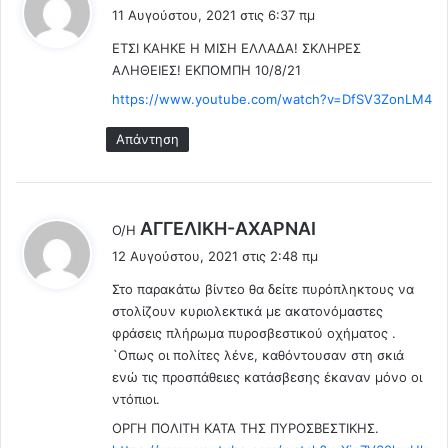
έ
11 Αυγούστου, 2021 στις 6:37 πμ
ε
ΕΤΣΙ ΚΑΗΚΕ Η ΜΙΣΗ ΕΛΛΑΔΑ! ΣΚΛΗΡΕΣ
ι
ΑΛΗΘΕΙΕΣ! ΕΚΠΟΜΠΗ 10/8/21
:
https://www.youtube.com/watch?v=DfSV3ZonLM4
Απάντηση
λ
AΓΓΕΛΙΚΗ-ΑΧΑΡΝΑΙ
Ο/Η
έ
12 Αυγούστου, 2021 στις 2:48 πμ
ε
Στο παρακάτω βίντεο θα δείτε πυρόπληκτους να
ι
στολίζουν κυριολεκτικά με ακατονόμαστες
:
φράσεις πλήρωμα πυροσβεστικού οχήματος .
`Oπως οι πολίτες λένε, καθόντουσαν στη σκιά
ενώ τις προσπάθειες κατάσβεσης έκαναν μόνο οι
ντόπιοι.
ΟΡΓΗ ΠΟΛΙΤΗ ΚΑΤΑ ΤΗΣ ΠΥΡΟΣΒΕΣΤΙΚΗΣ.