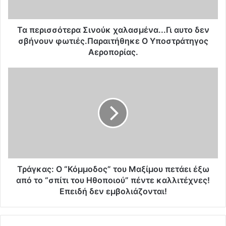
σ
ό
τ
Τα περισσότερα Σινούκ χαλασμένα...Γι αυτο δεν
ε
σβήνουν φωτιές.Παραιτήθηκε Ο Υποστράτηγος
ρ
Αεροπορίας.
α
Σ
Τ
ι
ρ
ν
ά
ο
γ
ύ
κ
κ
α
χ
ς
α
:
λ
Ο
α
“
Τράγκας: Ο “Κόμμοδος” του Μαξίμου πετάει έξω
σ
Κ
από το “σπίτι του Ηθοποιού” πέντε καλλιτέχνες!
μ
ό
Επειδή δεν εμβολιάζονται!
έ
μ
ν
μ
α
ο