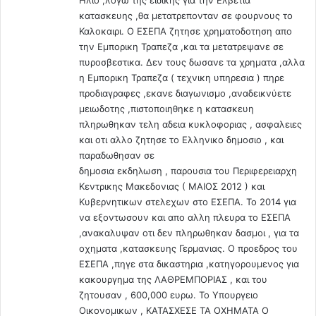
π
κατασκευης ,θα μετατρεπονταν σε φουρνους το
ε
Καλοκαιρι. Ο ΕΣΕΠΑ ζητησε χρηματοδοτηση απο
ι
την Εμπορικη Τραπεζα ,και τα μετατρεψανε σε
δ
πυροσβεστικα. Δεν τους δωσανε τα χρηματα ,αλλα
ή
η Εμπορικη Τραπεζα ( τεχνικη υπηρεσια ) πηρε
δ
προδιαγραφες ,εκανε διαγωνισμο ,αναδεικνύετε
ε
μειωδοτης ,πιστοποιηθηκε η κατασκευη
ν
πληρωθηκαν τελη αδεια κυκλοφοριας , ασφαλειες
ε
και οτι αλλο ζητησε το Ελληνικο δημοσιο , και
μ
παραδωθησαν σε
β
ο
δημοσια εκδηλωση , παρουσια του Περιφερειαρχη
λ
Κεντρικης Μακεδονιας ( ΜΑΙΟΣ 2012 ) και
ι
Κυβερνητικων στελεχων στο ΕΣΕΠΑ. Το 2014 για
ά
να εξοντωσουν και απο αλλη πλευρα το ΕΣΕΠΑ
ζ
,ανακαλυψαν οτι δεν πληρωθηκαν δασμοι , για τα
ο
οχηματα ,κατασκευης Γερμανιας. Ο προεδρος του
ν
ΕΣΕΠΑ ,πηγε στα δικαστηρια ,κατηγορουμενος για
τ
κακουργημα της ΛΑΘΡΕΜΠΟΡΙΑΣ , και του
α
ζητουσαν , 600,000 ευρω. Το Υπουργειο
ι
Οικονομικων , ΚΑΤΑΣΧΕΣΕ ΤΑ ΟΧΗΜΑΤΑ Ο