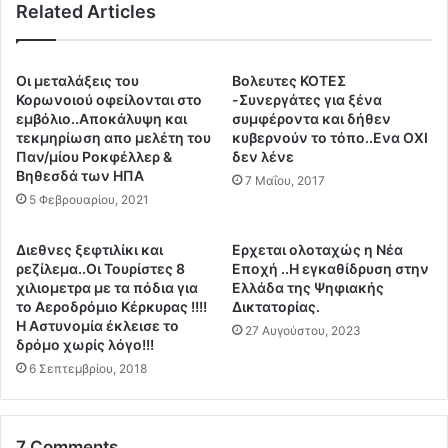
.
Related Articles
δ
.
ο
.
ς
Γ
”
Οι μεταλάξεις του
Βολευτες ΚΟΤΕΣ
ι
τ
Κορωνοιού οφείλονται στο
-Συνεργάτες για ξένα
α
ο
εμβόλιο..Αποκάλυψη και
συμφέροντα και δήθεν
υ
υ
τεκμηρίωση απο μελέτη του
κυβερνούν το τόπο..Ενα ΟΧΙ
τ
Παν/μίου Ροκφέλλερ &
δεν λένε
Μ
Βηθεσδά των ΗΠΑ
ο
α
7 Μαΐου, 2017
δ
ξ
5 Φεβρουαρίου, 2021
ε
ί
ν
μ
Διεθνες ξεφτιλίκι και
Ερχεται ολοταχώς η Νέα
σ
ο
ρεζίλεμα..Οι Τουρίστες 8
Εποχή ..Η εγκαθίδρυση στην
β
υ
χιλιομετρα με τα πόδια για
Ελλάδα της Ψηφιακής
ή
π
το Αεροδρόμιο Κέρκυρας !!!!
Δικτατορίας.
ν
Η Αστυνομία έκλεισε το
ε
27 Αυγούστου, 2023
ο
δρόμο χωρίς λόγο!!!
τ
υ
ά
6 Σεπτεμβρίου, 2018
ν
ε
φ
ι
ω
έ
7 Comments