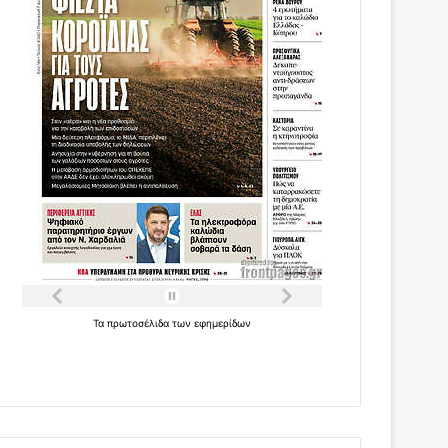
Τα
πρωτοσέλιδα
των
εφημερίδων