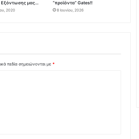
 Εξόντωσης μας…
“προϊόντα” Gates!!
ά
ου, 2020
κ
8 Ιουνίου, 2026
ω
ν
:
«
Ε
θ
ε
λ
ικά πεδία σημειώνονται με
*
ο
ν
τ
έ
ς
σ
τ
ο
ε
μ
β