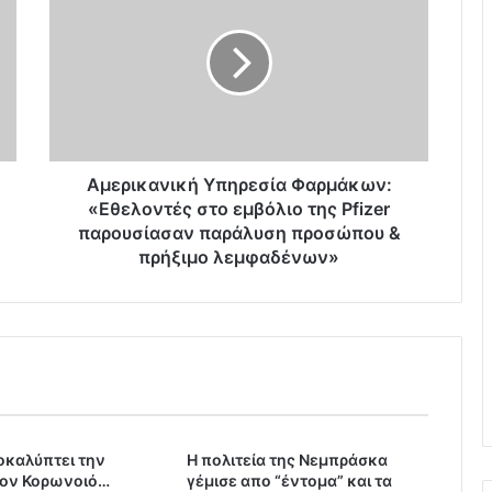
ε
ρ
ι
κ
α
ν
ι
κ
Αμερικανική Υπηρεσία Φαρμάκων:
ή
«Εθελοντές στο εμβόλιο της Pfizer
Υ
παρουσίασαν παράλυση προσώπου &
π
πρήξιμο λεμφαδένων»
η
ρ
ε
σ
ί
α
Φ
α
καλύπτει την
ρ
H πολιτεία της Νεμπράσκα
τον Κορωνοιό…
γέμισε απο “έντομα” και τα
μ