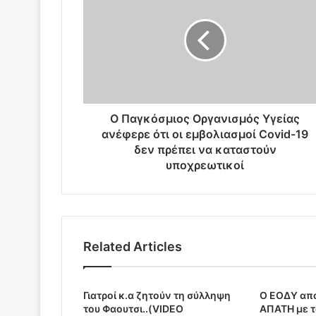
α
γ
κ
ό
σ
μ
ι
ο
Ο Παγκόσμιος Οργανισμός Υγείας
ς
ανέφερε ότι οι εμβολιασμοί Covid-19
Ο
δεν πρέπει να καταστούν
ρ
υποχρεωτικοί
γ
α
ν
ι
σ
Related Articles
μ
ό
ς
Υ
Γιατροί κ.α ζητούν τη σύλληψη
Ο ΕΟΔΥ απο
του Φαουτσι..(VIDEO
ΑΠΑΤΗ με 
γ