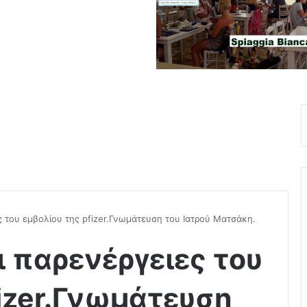
 του εμβολίου της pfizer.Γνωμάτευση του Ιατρού Ματσάκη.
 παρενέργειες του
fizer.Γνωμάτευση