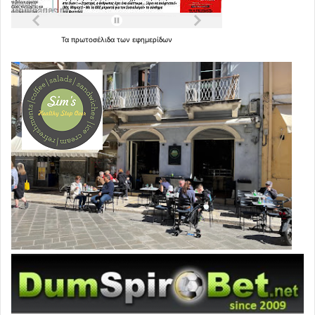
Τα
πρωτοσέλιδα
των
εφημερίδων