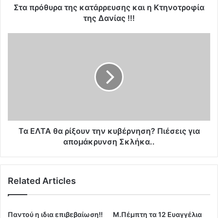
α
Στα πρόθυρα της κατάρρευσης και η Κτηνοτροφία
τ
της Δανίας !!!
η
ς
Τ
κ
α
α
Ε
τ
Λ
ά
Τ
ρ
Α
ρ
θ
ε
α
υ
ρ
σ
ί
Τα ΕΛΤΑ θα ρίξουν την κυβέρνηση? Πιέσεις για
η
ξ
απομάκρυνση Σκλήκα..
ς
ο
κ
υ
α
ν
Related Articles
ι
τ
η
η
Κ
ν
τ
κ
Παντού η ιδια επιβεβαίωση!!
Μ.Πέμπτη τα 12 Ευαγγέλια