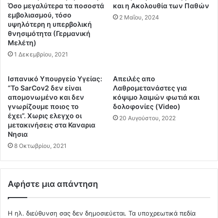
η
υ
Όσο μεγαλύτερα τα ποσοστά
και η Ακολουθία των Παθών
ν
β
εμβολιασμού, τόσο
2 Μαΐου, 2024
ο
υψηλότερη η υπερβολική
έ
θνησιμότητα (Γερμανική
τ
ρ
Μελέτη)
ρ
ν
ο
1 Δεκεμβρίου, 2021
η
φ
σ
ί
η
Ισπανικό Υπουργείο Υγείας:
Απειλές απο
α
?
“Το SarCov2 δεν είναι
Λαθρομετανάστες για
τ
Π
απομονωμένο και δεν
κόψιμο λαιμών φωτιά και
η
ι
γνωρίζουμε ποιος το
δολοφονίες (Video)
ς
έχει”. Χωρις ελεγχο οι
έ
20 Αυγούστου, 2022
μετακινήσεις στα Καναρια
Δ
σ
Νησια
α
ε
ν
8 Οκτωβρίου, 2021
ι
ί
ς
α
γ
ς
ι
Αφήστε μια απάντηση
!
α
!
α
!
π
Η ηλ. διεύθυνση σας δεν δημοσιεύεται.
Τα υποχρεωτικά πεδία