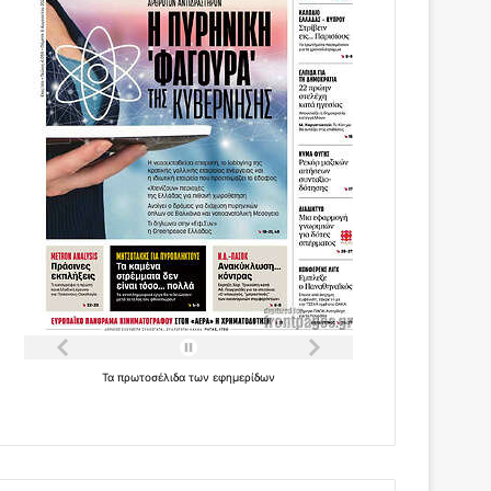
Τα
πρωτοσέλιδα
των
εφημερίδων