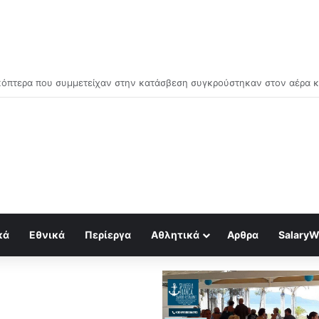
μός για κραχ τύπου 1929 και τραπεζική κατάρρευση
κά
Εθνικά
Περίεργα
Αθλητικά
Αρθρα
SalaryW