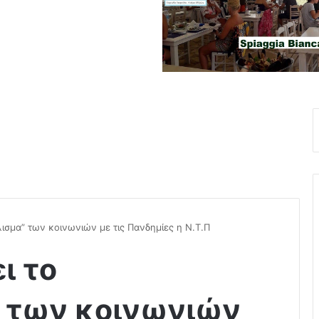
λισμα” των κοινωνιών με τις Πανδημίες η Ν.Τ.Π
ι το
” των κοινωνιών