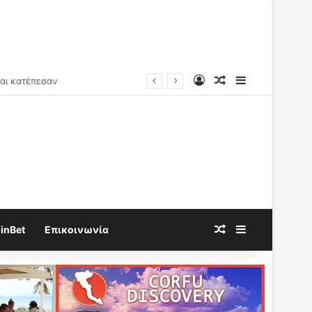
Log In
Random Article
Sidebar
Random Article
Sidebar
inBet
Επικοινωνία