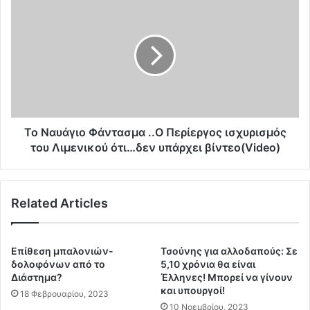
ν
ο
θ
Ν
α
α
σ
υ
α
ά
ς
γ
α
ι
ν
ο
ή
Φ
Το Ναυάγιο Φάντασμα ..Ο Περίεργος ισχυρισμός
κ
ά
του Λιμενικού ότι…δεν υπάρχει βίντεο(Video)
ο
ν
υ
τ
ν
α
Related Articles
.
σ
.
μ
Υ
α
π
.
Επίθεση μπαλονιών-
Τσούνης για αλλοδαπούς: Σε
ο
.
δολοφόνων από το
5,10 χρόνια θα είναι
χ
Ο
Διάστημα?
Έλληνες! Μπορεί να γίνουν
ρ
και υπουργοί!
Π
18 Φεβρουαρίου, 2023
ε
ε
10 Νοεμβρίου, 2023