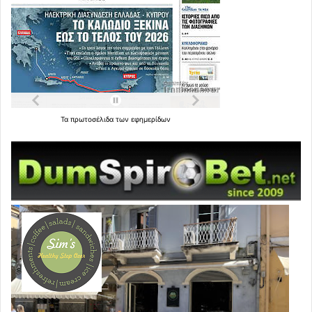
Τα
πρωτοσέλιδα
των
εφημερίδων