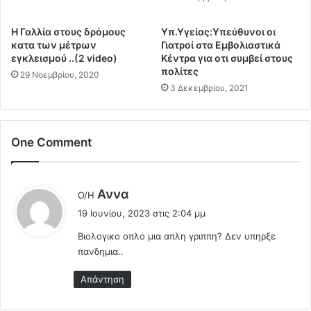
ω
ρ
τ
ί
Η Γαλλία στους δρόμους
Υπ.Υγείας:Υπεύθυνοι οι
ι
ε
κατα των μέτρων
Γιατροί στα Εμβολιαστικά
κ
ρ
εγκλεισμού ..(2 video)
Κέντρα για οτι συμβεί στους
ά
γ
πολίτες
29 Νοεμβρίου, 2020
σ
ο
3 Δεκεμβρίου, 2021
ε
ς
ξ
ι
ο
σ
υ
χ
One Comment
α
υ
λ
ρ
ι
ι
λ
Αννα
Ο/Η
κ
σ
έ
ό
19 Ιουνίου, 2023 στις 2:04 μμ
μ
ε
μ
ό
Βιολογικο οπλο μια απλη γριππη? Δεν υπηρξε
ι
ά
ς
πανδημια..
:
θ
τ
η
ο
Απάντηση
μ
υ
α
Λ