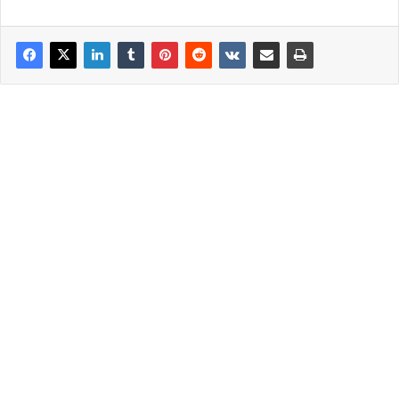
παρενέργειες..Πως καπελώθηκε η Ιατρική ..
Η μεγαλύτερη απάτη ΚΑΙ στην ιστορία του Ελληνικού
Εθνους που υπάκουσε στην Ιατρο-Πολιτικη –
Φαρμακευτική Συμμορία..
NikosAntoniadis.TV