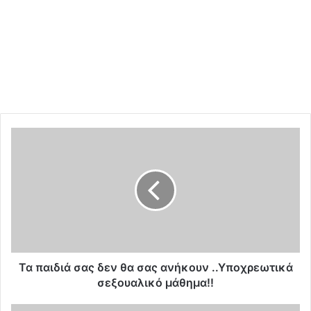
Τ
α
π
α
ι
δ
ι
ά
σ
α
Τα παιδιά σας δεν θα σας ανήκουν ..Υποχρεωτικά
ς
σεξουαλικό μάθημα!!
δ
ε
Τ