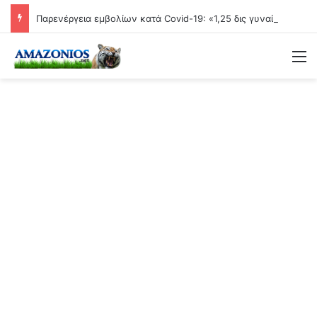
Παρενέργεια εμβολίων κατά Covid-19: «1,25 δις γυναίκες θα τεκνοποιήσουν ένα είδος ανθρώπου που δεν έχει υπάρξει μέχρι στιγμής»
Μ