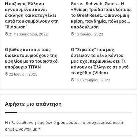
Ν
τ
Η σύζυγος Έλληνα
Soros, Schwab, Gates… Η
ο
ο
αγνοούμενου κάνει
«Ανίερη Τριάδα που υλοποιεί
σ
υ
έκκληση και καταγγέλει
το Great Reset.. Οικονομική
η
αυτά που συμβαίνουν στη
κρίση, πανδημία, πόλεμος…
ς
λ
“διάσωση”
υποδούλωση
Ξ
ε
α
21 Φεβρουαρίου, 2022
16 Ιουλίου, 2023
ύ
φ
τ
ν
Ο βυθός κατάπιε τους
Ο “Στρατός” που μας
ρ
ι
δισεκατομυριούχους της
έστειλαν τα Ξένα Κέντρα
ι
κ
υφηλίου με το τουριστικό
μας εχει περικυκλώσει. Τι
α
ο
υποβρυχιο ΤΙΤΑΝ
κάνουν οι Έλληνες σε αυτό
ς
ύ
το σχέδιο (Video)
22 Ιουνίου, 2023
γ
ς
16 Οκτωβρίου, 2023
ι
Θ
α
α
τ
ν
Αφήστε μια απάντηση
η
ά
ν
τ
Κ
ο
Η ηλ. διεύθυνση σας δεν δημοσιεύεται.
Τα υποχρεωτικά πεδία
ό
υ
σημειώνονται με
*
β
ς
ι
&