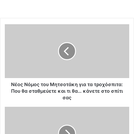
N
έ
ο
ς
Ν
ό
μ
ο
ς
τ
Nέος Νόμος του Μητσοτάκη για τα τροχόσπιτα:
ο
Που θα σταθμεύετε και τι θα… κάνετε στο σπίτι
υ
σας
Μ
η
Η
τ
Δ
σ
υ
ο
σ
τ