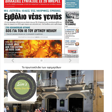
Τα
πρωτοσέλιδα
των
εφημερίδων