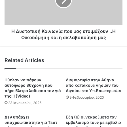
τ
ά
ο
κ
π
η
ι
γ
κ
ι
ή
Η Δυστοπική Κοινωνία που μας ετοιμάζουν ..Η
α
Κ
Οικοδόμηση και η σκλαβοποίηση μας
τ
ο
α
ι
τ
ν
ρ
Related Articles
ω
ο
ν
χ
ί
ό
α
Ηθελαν να πάρουν
Διαμαρτυρία στην Αθήνα
σ
π
αυτόφωρο 86χρονη που
απο κατοίκους νησιών του
π
ο
πήρε 5λιτρα λαδι απο τον γιό
Αιγαίου στο Υπ.Εσωτερικών
ι
της!!! (Video)
υ
9 Φεβρουαρίου, 2020
τ
μ
23 Ιανουαρίου, 2025
α
α
:
ς
Δεν υπάρχει
Εξη (6) οι νεκροί μετα τον
Π
ε
υποχρεωτικότητα για Τεστ
εμβολιασμό τους με εμβολιο
ο
τ