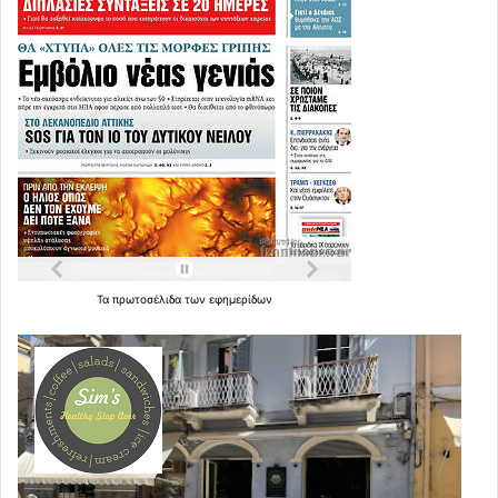
Τα
πρωτοσέλιδα
των
εφημερίδων