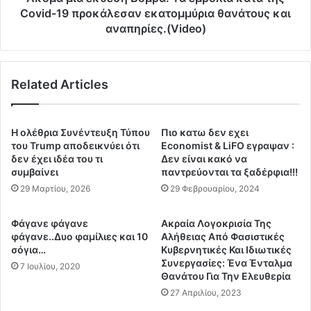
η
θ
Covid-19 προκάλεσαν εκατομμύρια θανάτους και
μ
ε
αναπηρίες.(Video)
ε
σ
3
η
.
Β
0
Related Articles
ό
0
μ
0
β
.
α
Η ολέθρια Συνέντευξη Τύπου
Πιο κατω δεν εχει
0
:
του Trump αποδεικνύει ότι
Economist & LiFO εγραψαν :
0
Τ
δεν έχει ιδέα του τι
Δεν είναι κακό να
0
α
συμβαίνει
παντρεύονται τα ξαδέρφια!!!
ε
ε
29 Μαρτίου, 2026
29 Φεβρουαρίου, 2024
υ
μ
ρ
β
Φάγανε φάγανε
Ακραία Λογοκρισία Της
ώ
ό
φάγανε..Δυο φαμίλιες και 10
Αλήθειας Από Φασιστικές
«
λ
σόγια…
Κυβερνητικές Και Ιδιωτικές
μ
ι
Συνεργασίες: Ένα Ένταλμα
7 Ιουλίου, 2020
α
α
Θανάτου Για Την Ελευθερία
ύ
κ
27 Απριλίου, 2023
ρ
α