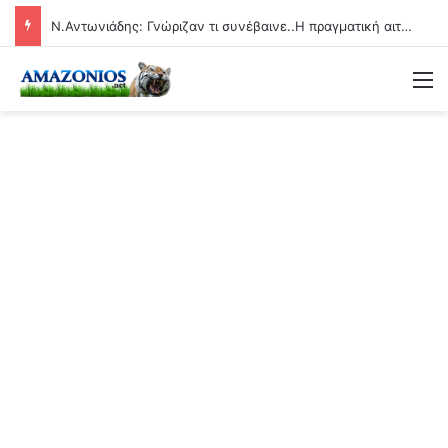
Ν.Αντωνιάδης: Γνώριζαν τι συνέβαινε..Η πραγματική αιτία των αιφνίδιων θανάτων θα βεβαιώνεται και ερχονται οι μέγιστες ποινές!!
Μ