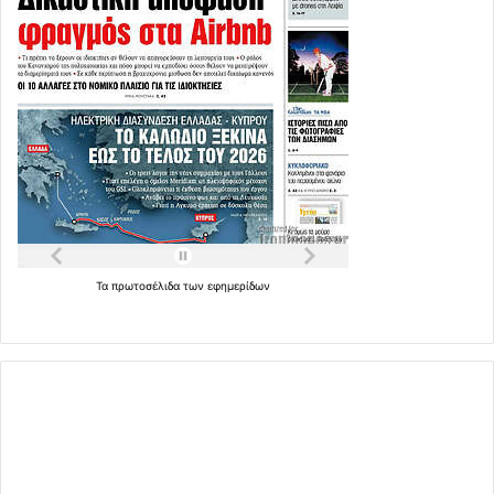
Τα
πρωτοσέλιδα
των
εφημερίδων