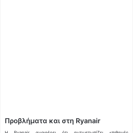
Προβλήματα και στη Ryanair
H Ryanair αναφέρει ότι αντιμετωπίζει «πιθανές