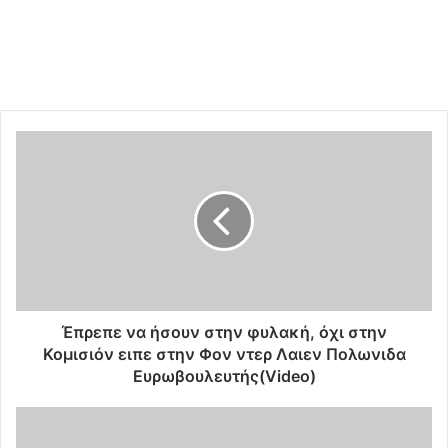
Έ
π
ρ
ε
π
ε
ν
α
ή
σ
Έπρεπε να ήσουν στην φυλακή, όχι στην
ο
Κομισιόν ειπε στην Φον ντερ Λαιεν Πολωνιδα
υ
Ευρωβουλευτής(Video)
ν
σ
O
τ
M