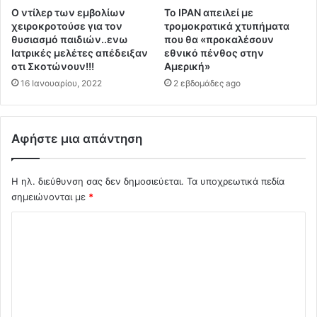
ι
σ
Ο ντίλερ των εμβολίων
Το ΙΡΑΝ απειλεί με
ό
τ
χειροκροτούσε για τον
τρομοκρατικά χτυπήματα
ν
ο
θυσιασμό παιδιών..ενω
που θα «προκαλέσουν
ε
Κ
Ιατρικές μελέτες απέδειξαν
εθνικό πένθος στην
ι
ι
οτι Σκοτώνουν!!!
Αμερική»
π
ε
16 Ιανουαρίου, 2022
2 εβδομάδες ago
ε
β
σ
ο
τ
.
η
.
Αφήστε μια απάντηση
ν
Ο
Φ
τ
ο
α
Η ηλ. διεύθυνση σας δεν δημοσιεύεται.
Τα υποχρεωτικά πεδία
ν
ν
σημειώνονται με
*
ν
θ
Σ
τ
α
ε
μ
χ
ρ
α
ό
Λ
ς
α
β
λ
ι
ο
ι
ε
μ