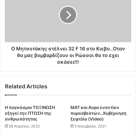
η
η
ν
τ
φ
σ
υ
ο
λ
τ
α
ά
κ
κ
ή
η
O Mητσοτάκης στέλνει 32 F 16 στο Κιεβο..Οταν
,
ς
θα μας βομβαρδίζουν οι Ρώσσοι θα το εχει
ό
σ
σκάσει!!!
χ
τ
ι
έ
σ
λ
τ
Related Articles
ν
η
ε
ν
ι
Κ
3
Η παγκόσμια ΤΟΞΙΝΩΣΗ
ΜΑΤ και Αυρα εναντίον
ο
2
εξηγεί την ΠΤΩΣΗ της
πυροσβεστών…Κυβέρνηση
μ
F
ανθρωπότητας
ξεφτίλα (Video)
ι
1
28 Απριλίου, 2022
5 Νοεμβρίου, 2021
σ
6