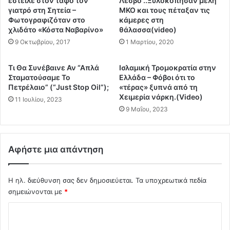
έστειλε στον τάφο τον
Λέσβο ..Ξυλοκόπησαν μέλη
ι
ί
γιατρό στη Σητεία –
ΜΚΟ και τους πέταξαν τις
τ
ο
Φωτογραφιζόταν στο
κάμερες στη
η
χλιδάτο «Κόστα Ναβαρίνο»
θάλασσα(video)
υ
ς
”
9 Οκτωβρίου, 2017
1 Μαρτίου, 2020
Ν
τ
έ
ο
Τι Θα Συνέβαινε Αν “Απλά
Ισλαμική Τρομοκρατία στην
α
υ
Σταματούσαμε Το
Ελλάδα – Φόβοι ότι το
ς
Ι
Πετρέλαιο” (“Just Stop Oil”);
«τέρας» ξυπνά από τη
Τ
σ
Xειμερία νάρκη.(Video)
11 Ιουλίου, 2023
ά
ρ
9 Μαΐου, 2023
ξ
α
η
ή
ς
λ
.
Αφήστε μια απάντηση
.
.
.
.
.
Τ
Η ηλ. διεύθυνση σας δεν δημοσιεύεται.
Τα υποχρεωτικά πεδία
A
α
σημειώνονται με
*
ν
α
ο
Σ
ν
ί
α
γ
χ