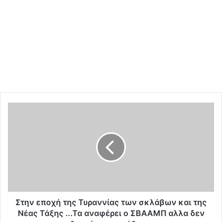
Σ
τ
η
ν
ε
π
ο
χ
ή
τ
Στην εποχή της Τυραννίας των σκλάβων και της
η
Νέας Τάξης ...Τα αναφέρει ο ΣΒΑΑΜΠ αλλα δεν
ς