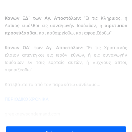
Κανών ΞΔ΄ των Αγ. Αποστόλων:
“Ει τις Κληρικός, ή
Λαϊκός εισέλθοι εις συναγωγήν Ιουδαίων, ή
αιρετικών
προσεύξασθαι
, και καθαιρείσθω, και αφοριζέσθω”
Κανών ΟΑ΄ των Αγ. Αποστόλων:
“Ει τις Χριστιανός
έλαιον απενέγκοι εις ιερόν εθνών, ή εις συναγωγήν
Ιουδαίων εν ταις εορταίς αυτών, ή λύχνους άπτοι,
αφοριζέσθω”
Κατεβάστε το από τον παρακάτω σύνδεσμο…
ΠΕΡΙΟΔΙΚΟ ΧΡΟΝΙΚΑ
greeknewsondemand.com